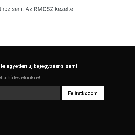
párthoz sem. Az RMDSZ kezelte
le egyetlen új bejegyzésről sem!
l a hírlevelünkre!