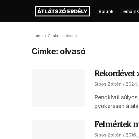
Rólunk
Témáink
Home
Címke
olvasó
Címke:
olvasó
Rekordévet z
Sipos Zoltán
2024.
Rendkívül súlyos 
gyökeresen átalak
Felmértek mi
Sipos Zoltán
2016. 