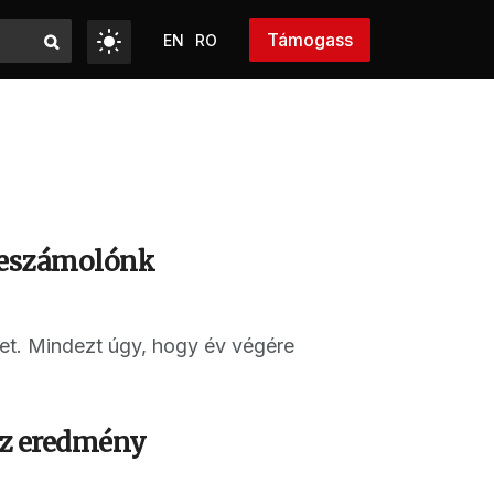
Támogass
EN
RO
 beszámolónk
ket. Mindezt úgy, hogy év végére
 az eredmény