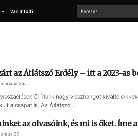
Van infód?
árt az Átlátszó Erdély – itt a 2023-as
 március 25.
visszaélésekről írtunk nagy visszhangot kiváltó cikke
ult a csapat is. Az Átlátszó ...
nket az olvasóink, és mi is őket. Íme
június 20.