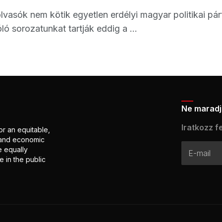
olvasók nem kötik egyetlen erdélyi magyar politikai 
ó sorozatunkat tartják eddig a ...
Ne maradj 
Iratkozz fe
or an equitable,
l and economic
e equally
 in the public