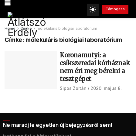
Támogass
Home
Címke
molekuláris biológiai laboratórium
Címke:
molekuláris biológiai laboratórium
Koronamutyi: a
csíkszeredai kórháznak
nem éri meg bérelni a
tesztgépet
Sipos Zoltán
2020. május 8.
Ne maradj le egyetlen új bejegyzésről sem!