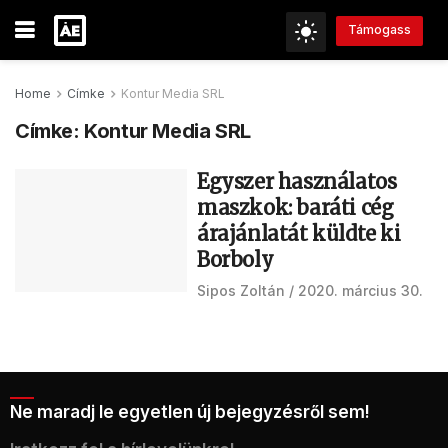
Támogass
Home
Címke
Kontur Media SRL
Címke:
Kontur Media SRL
Egyszer használatos
maszkok: baráti cég
árajánlatát küldte ki
Borboly
Sipos Zoltán
2020. március 30.
Ne maradj le egyetlen új bejegyzésről sem!