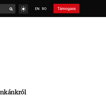
Támogass
EN
RO
unkánkról