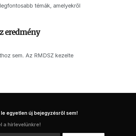
a legfontosabb témák, amelyekről
 az eredmény
párthoz sem. Az RMDSZ kezelte
le egyetlen új bejegyzésről sem!
l a hírlevelünkre!