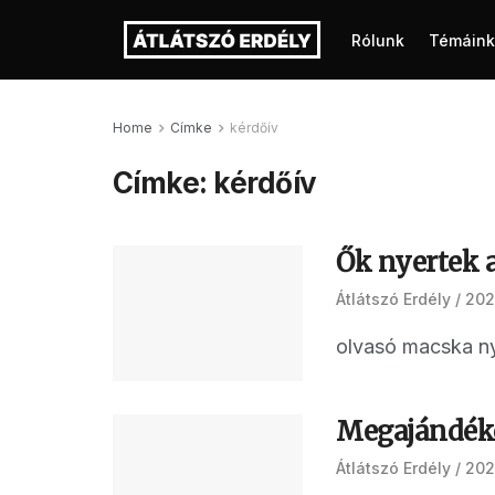
Rólunk
Témáink
Home
Címke
kérdőív
Címke:
kérdőív
Ők nyertek a
Átlátszó Erdély
2025
olvasó macska n
Megajándék
Átlátszó Erdély
202