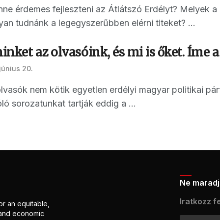
enne érdemes fejleszteni az Átlátszó Erdélyt? Melyek 
n tudnánk a legegyszerűbben elérni titeket? ...
nket az olvasóink, és mi is őket. Íme
június 20.
olvasók nem kötik egyetlen erdélyi magyar politikai 
ó sorozatunkat tartják eddig a ...
Ne maradj 
Iratkozz fe
or an equitable,
l and economic