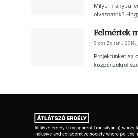
Milyen irányba l
olvasnátok? Hogya
Felmértek mi
Sipos Zoltán
2016. 
Projektünket az 
közpénzekről szól
Átlátszó Erdély (Transparent Transylvania) works f
inclusive and collaborative society where politica