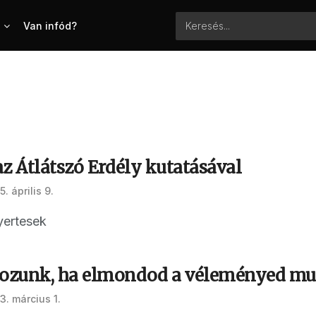
Van infód?
z Átlátszó Erdély kutatásával
. április 9.
yertesek
ozunk, ha elmondod a véleményed m
3. március 1.