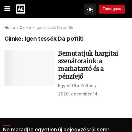
Támogass
Home
Címke
Igen tessék Da poftiti
Címke:
Igen tessék Da poftiti
Bemutatjuk hargitai
szenátoraink: a
marhatartó és a
pénzfejő
Egyed Ufó Zoltán
2020. december 14.
Ne maradj le egyetlen új bejegyzésről sem!