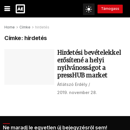
Támogass
Home
Címke
hirdetés
Címke:
hirdetés
Hirdetési bevételekkel
erősítené a helyi
nyilvánosságot a
pressHUB market
Átlátszó Erdély
2019. november 28.
Ne maradj le egyetlen új bejegyzésről sem!