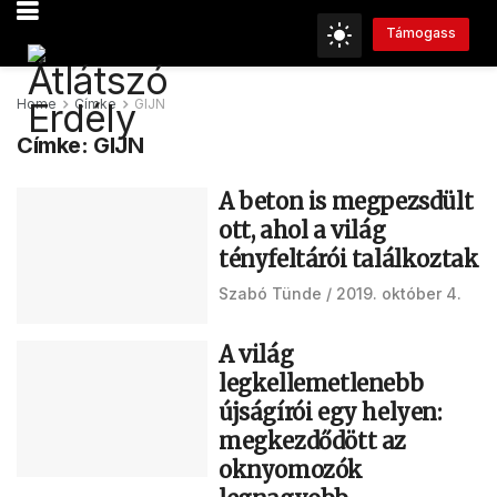
Támogass
Home
Címke
GIJN
Címke:
GIJN
A beton is megpezsdült
ott, ahol a világ
tényfeltárói találkoztak
Szabó Tünde
2019. október 4.
A világ
legkellemetlenebb
újságírói egy helyen:
megkezdődött az
oknyomozók