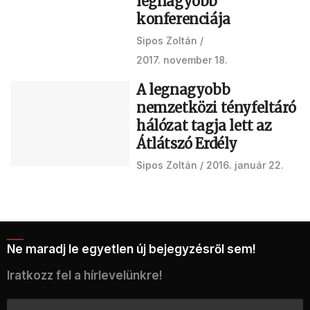
legnagyobb
konferenciája
Sipos Zoltán
2017. november 18.
A legnagyobb
nemzetközi tényfeltáró
hálózat tagja lett az
Átlátszó Erdély
Sipos Zoltán
2016. január 22.
Ne maradj le egyetlen új bejegyzésről sem!
Iratkozz fel a hírlevelünkre!