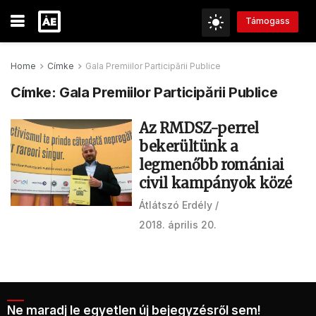
Támogass
Home
Címke
Gala Premiilor Participării Publice
Címke:
Gala Premiilor Participării Publice
Az RMDSZ-perrel
bekerültünk a
legmenőbb romániai
civil kampányok közé
Átlátszó Erdély
2018. április 20.
Ne maradj le egyetlen új bejegyzésről sem!