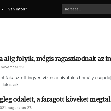
Van infód?
 alig folyik, mégis ragaszkodnak az i
. november 29.
ból fakasztott ingyen víz és a hivatalos homály csapd
a lakosok ...
gleg odalett, a faragott köveket megta
021. augusztus 27.