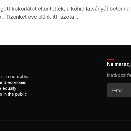
ott kőkorlátot eltüntették, a kőhíd látványát betonnal
. Tizenkét éve élünk itt, azóta ...
Ne maradj 
Iratkozz fe
or an equitable,
l and economic
e equally
 in the public