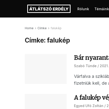
Rólunk
Témáink
Home
Címke
falukép
Címke:
falukép
Bár nyaranta
Szabó Tünde
2021
Várfalva a sziklá
fizetniük kell, de 
A falukép vé
Egyed Ufó Zoltán
2