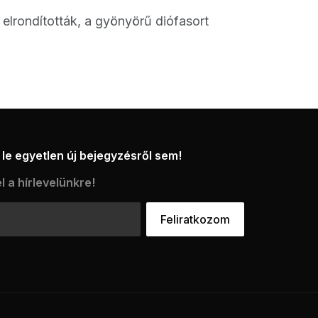
 elrondították, a gyönyörű diófasort
le egyetlen új bejegyzésről sem!
l a hírlevelünkre!