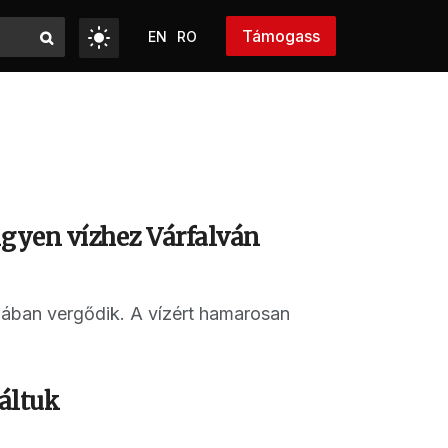
Támogass
EN
RO
ngyen vízhez Várfalván
ájában vergődik. A vízért hamarosan
láltuk