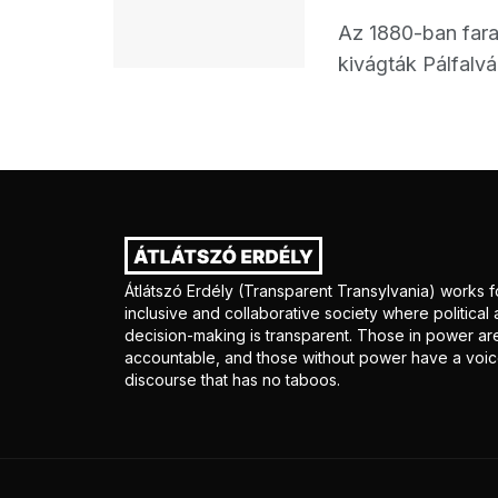
Az 1880-ban farag
kivágták Pálfalván
Átlátszó Erdély (Transparent Transylvania) works f
inclusive and collaborative society where politica
decision-making is transparent. Those in power ar
accountable, and those without power have a voice
discourse that has no taboos.