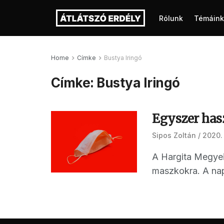
Rólunk
Témáink
Home
Címke
Bustya Iringó
Címke:
Bustya Iringó
Egyszer hasz
Sipos Zoltán
2020.
A Hargita Megyei
maszkokra. A nap