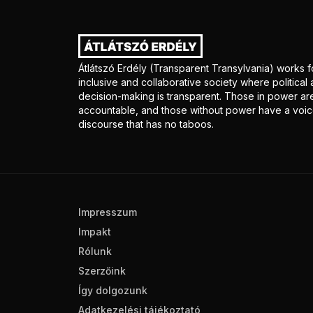
Átlátszó Erdély (Transparent Transylvania) works f
inclusive and collaborative society where politica
decision-making is transparent. Those in power ar
accountable, and those without power have a voice
discourse that has no taboos.
Impresszum
Impakt
Rólunk
Szerzőink
Így dolgozunk
Adatkezelési tájékoztató