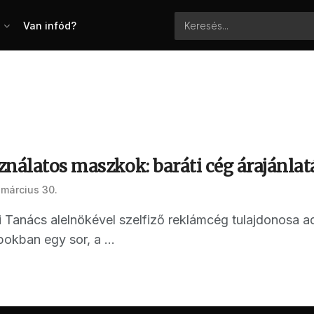
Van infód?
nálatos maszkok: baráti cég árajánlat
 március 30.
 Tanács alelnökével szelfiző reklámcég tulajdonosa a
okban egy sor, a ...