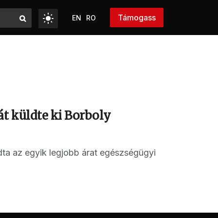
Támogass
EN
RO
át küldte ki Borboly
dta az egyik legjobb árat egészségügyi