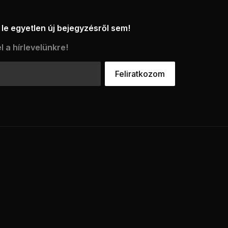
le egyetlen új bejegyzésről sem!
l a hírlevelünkre!