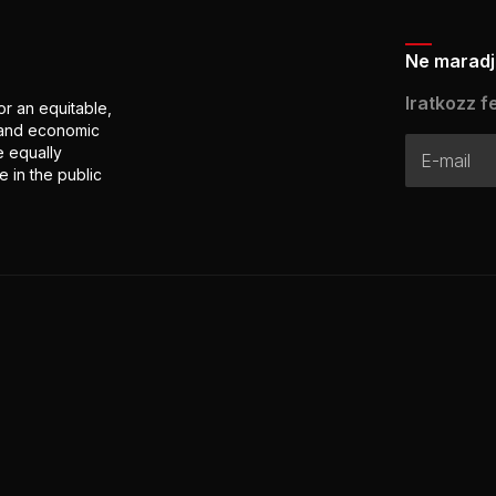
Ne maradj 
Iratkozz fe
or an equitable,
l and economic
e equally
 in the public