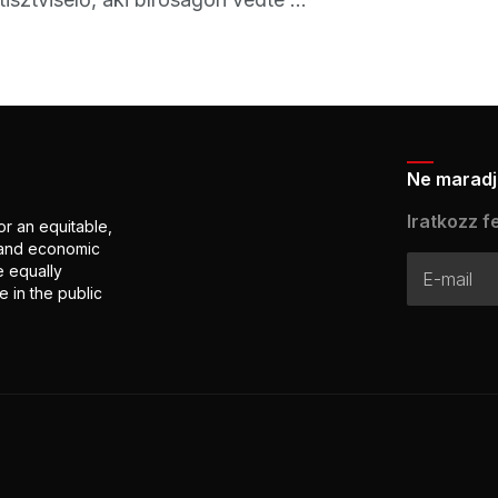
Ne maradj 
Iratkozz fe
or an equitable,
l and economic
e equally
 in the public