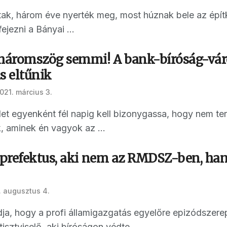
ak, három éve nyerték meg, most húznak bele az épít
jezni a Bányai ...
háromszög semmi! A bank-bíróság-vá
s eltűnik
021. március 3.
et egyenként fél napig kell bizonygassa, hogy nem t
, aminek én vagyok az ...
prefektus, aki nem az RMDSZ-ben, han
 augusztus 4.
dja, hogy a profi államigazgatás egyelőre epizódszere
sztviselő, aki bíróságon védte ...