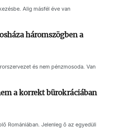
kezésbe. Alig másfél éve van
rosháza háromszögben a
errorszervezet és nem pénzmosoda. Van
em a korrekt bürokráciában
plő Romániában. Jelenleg ő az egyedüli