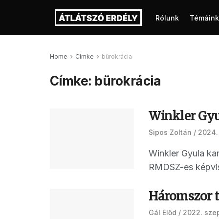
Rólunk
Témáink
Home
Címke
bürokrácia
Címke:
bürokrácia
Winkler Gyu
Sipos Zoltán
2024. 
Winkler Gyula ka
RMDSZ-es képvisel
Háromszor tö
Gál Előd
2022. sze