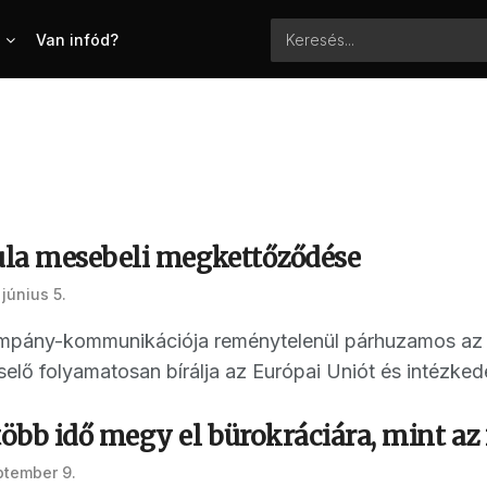
Van infód?
la mesebeli megkettőződése
június 5.
mpány-kommunikációja reménytelenül párhuzamos az E
ő folyamatosan bírálja az Európai Uniót és intézkedés
bb idő megy el bürokráciára, mint az i
ptember 9.