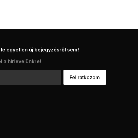
le egyetlen új bejegyzésről sem!
l a hírlevelünkre!