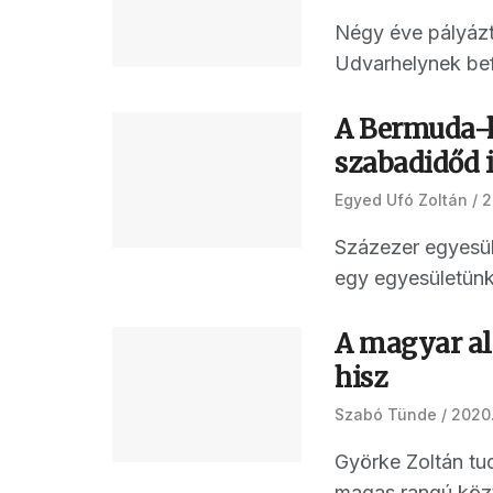
Négy éve pályázt
Udvarhelynek befe
A Bermuda-
szabadidőd i
Egyed Ufó Zoltán
2
Százezer egyesül
egy egyesületünk
A magyar al
hisz
Szabó Tünde
2020.
Györke Zoltán tu
magas rangú közti