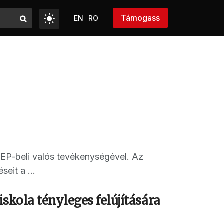
Támogass
EN
RO
P-beli valós tevékenységével. Az
eit a ...
skola tényleges felújítására