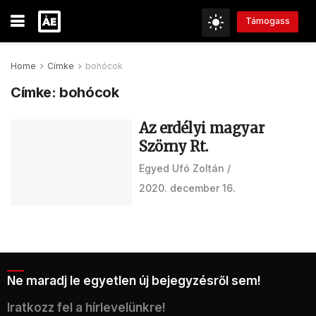
Támogass
Home
Címke
bohócok
Címke:
bohócok
Az erdélyi magyar
Szörny Rt.
Egyed Ufó Zoltán
2020. december 16.
Ne maradj le egyetlen új bejegyzésről sem!
Iratkozz fel a hírlevelünkre!