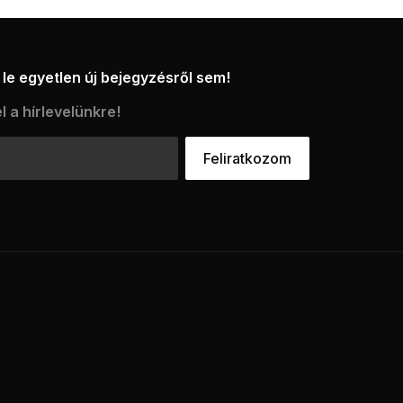
le egyetlen új bejegyzésről sem!
l a hírlevelünkre!