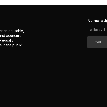
Ne maradj 
Iratkozz fe
or an equitable,
l and economic
e equally
 in the public