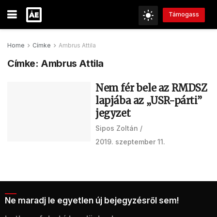
Támogass
Home
Címke
Ambrus Attila
Címke:
Ambrus Attila
Nem fér bele az RMDSZ
lapjába az „USR-párti”
jegyzet
Sipos Zoltán
2019. szeptember 11.
Ne maradj le egyetlen új bejegyzésről sem!