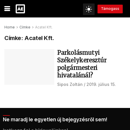
Támogass
Home
Címke
Acatel Kft.
Címke:
Acatel Kft.
Parkolásmutyi
Székelykeresztúr
polgármesteri
hivatalánál?
Sipos Zoltán
2019. július 15.
Ne maradj le egyetlen új bejegyzésről sem!