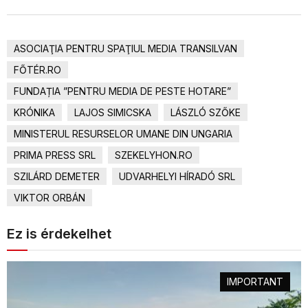
ASOCIAŢIA PENTRU SPAŢIUL MEDIA TRANSILVAN
FŐTÉR.RO
FUNDAȚIA ”PENTRU MEDIA DE PESTE HOTARE”
KRÓNIKA
LAJOS SIMICSKA
LÁSZLÓ SZŐKE
MINISTERUL RESURSELOR UMANE DIN UNGARIA
PRIMA PRESS SRL
SZEKELYHON.RO
SZILÁRD DEMETER
UDVARHELYI HÍRADÓ SRL
VIKTOR ORBÁN
Ez is érdekelhet
IMPORTANT