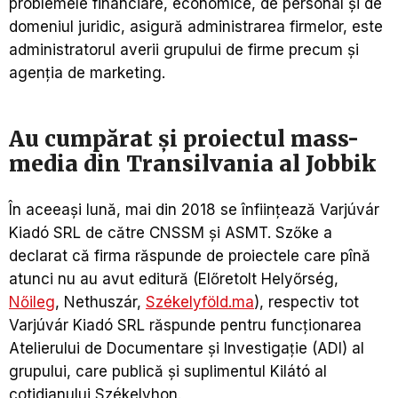
problemele financiare, economice, de personal și de
domeniul juridic, asigură administrarea firmelor, este
administratorul averii grupului de firme precum și
agenția de marketing.
Au cumpărat și proiectul mass-
media din Transilvania al Jobbik
În aceeași lună, mai din 2018 se înființează Varjúvár
Kiadó SRL de către CNSSM și ASMT. Szőke a
declarat că firma răspunde de proiectele care pînă
atunci nu au avut editură (Előretolt Helyőrség,
Nőileg
, Nethuszár,
Székelyföld.ma
), respectiv tot
Varjúvár Kiadó SRL răspunde pentru funcționarea
Atelierului de Documentare și Investigație (ADI) al
grupului, care publică și suplimentul Kilátó al
cotidianului Székelyhon.