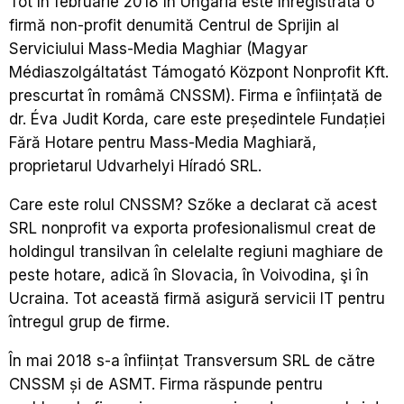
Tot în februarie 2018 în Ungaria este înregistrată o
firmă non-profit denumită Centrul de Sprijin al
Serviciului Mass-Media Maghiar (Magyar
Médiaszolgáltatást Támogató Központ Nonprofit Kft.
prescurtat în
româmă
CNSSM
)
. Firma e înființată de
dr. Éva Judit Korda, care este președintele Fundației
Fără Hotare pentru Mass-Media Maghiară,
proprietarul Udvarhelyi Híradó SRL.
Care este rolul CNSSM? Szőke a declarat că acest
SRL nonprofit va exporta profesionalismul creat de
holdingul transilvan în celelalte regiuni maghiare de
peste hotare, adică în Slovacia, în Voivodina, şi în
Ucraina. Tot această firmă asigură servicii IT pentru
întregul grup de firme.
În mai 2018 s-a înființat Transversum SRL de către
CNSSM și de ASMT. Firma răspunde pentru