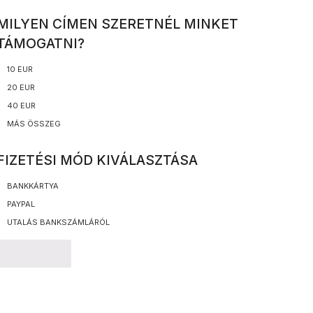
MILYEN CÍMEN SZERETNÉL MINKET
TÁMOGATNI?
10 EUR
20 EUR
40 EUR
MÁS ÖSSZEG
FIZETÉSI MÓD KIVÁLASZTÁSA
BANKKÁRTYA
PAYPAL
UTALÁS BANKSZÁMLÁRÓL
TOVÁBB