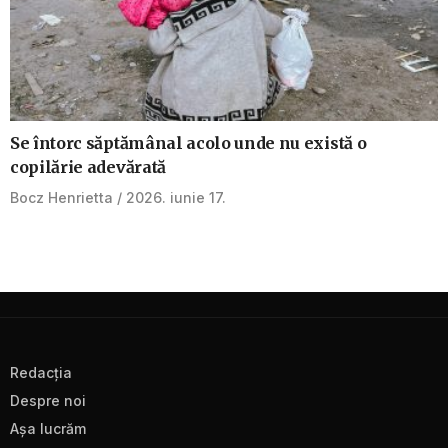
Se întorc săptămânal acolo unde nu există o
copilărie adevărată
Bocz Henrietta
2026. iunie 17.
Redacţia
Despre noi
Aşa lucrăm