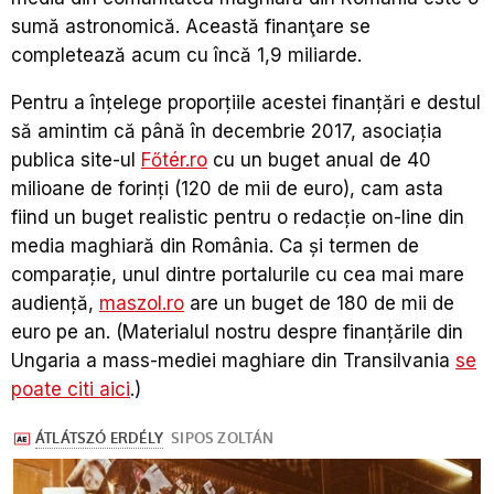
sumă astronomică. Această finanţare se
completează acum cu încă 1,9 miliarde.
Pentru a înțelege proporțiile acestei finanţări e destul
să amintim că până în decembrie 2017, asociaţia
publica site-ul
Főtér.ro
cu un buget anual de 40
milioane de forinți (120 de mii de euro), cam asta
fiind un buget realistic pentru o redacţie on-line din
media maghiară din România. Ca şi termen de
comparaţie, unul dintre portalurile cu cea mai mare
audienţă,
maszol.ro
are un buget de 180 de mii de
euro pe an. (Materialul nostru despre finanţările din
Ungaria a mass-mediei maghiare din Transilvania
se
poate citi aici
.)