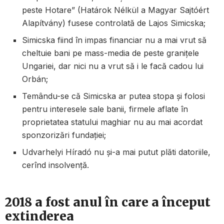
peste Hotare” (Határok Nélkül a Magyar Sajtóért
Alapítvány
)
fusese controlată de Lajos Simicska;
Simicska fiind în impas financiar nu a mai vrut să
cheltuie bani pe mass-media de peste granițele
Ungariei, dar nici nu a vrut să i le facă cadou lui
Orbán;
Temându-se că Simicska ar putea stopa şi folosi
pentru interesele sale banii, firmele aflate în
proprietatea statului maghiar nu au mai acordat
sponzorizări fundației;
Udvarhelyi Híradó nu și-a mai putut plăti datoriile,
cerînd insolvență.
2018 a fost anul în care a început
extinderea