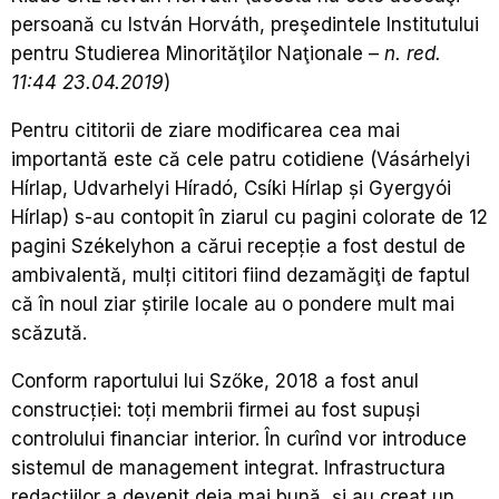
persoană cu István Horváth, preşedintele Institutului
pentru Studierea Minorităţilor Naţionale
–
n. red.
11:44 23.04.2019
)
Pentru cititorii de ziare modificarea cea mai
importantă este că cele patru cotidiene (Vásárhelyi
Hírlap, Udvarhelyi Híradó, Csíki Hírlap și Gyergyói
Hírlap) s-au contopit în ziarul cu pagini colorate de 12
pagini Székelyhon a cărui recepție a fost destul de
ambivalentă, mulți cititori fiind dezamăgiţi de faptul
că în noul ziar știrile locale au o pondere mult mai
scăzută.
Conform raportului lui Szőke, 2018 a fost anul
construcției: toți membrii firmei au fost supuși
controlului financiar interior. În curînd vor introduce
sistemul de management integrat. Infrastructura
redacțiilor a devenit deja mai bună, și au creat un