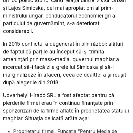
un joc politic atunci când relația dintre Viktor Orbán
și Lajos Simicska, cel mai apropiat om al prim-
ministrului ungar, conducătorul economiei gri a
partidului de guvernămînt, s-a deteriorat
considerabil.
În 2015 conflictul a degenerat în plin război: alături
de faptul că părţile au început să-şi trimită
ameninţări prin mass-media, guvernul maghiar a
încercat să-i facă zile grele lui Simicska și să-l
marginalizeze în afaceri, ceea ce dealtfel a și reușit
după alegerile din 2018.
Udvarhelyi Híradó SRL a fost afectat pentru că
pierderile firmei erau în continuu finanţate prin
sponzorizări de la firme aflate în proprietatea statului
maghiar. Situaţia delicată arăta aşa:
Proprietarul firmei, Fundația ”Pentru Media de