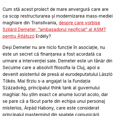
Cum stă acest proiect de mare anvergură care are
ca scop restructurarea şi modernizarea mass-mediei
maghiare din Transilvania,
despre care vorbise
Szilárd Demeter, ”ambasadorul neoficial” al ASMT
pentru Átlátszó
Erd
ély
?
Deşi Demeter nu are nicio funcție în asociație, nu
este un secret că finanţarea a fost acordată ca
urmare a intervenţiei sale. Demeter este un tânăr din
Secuime care a absolvit filosofia la Cluj, apoi a
devenit asistentul de presă al eurodeputatului
László
Tőkés. M
ai tîrziu s-a angajat la la Fundația
Sz
ázadvég,
principalul think tank al guvernului
maghiar. Nu ştim exact ce anume lucrat acolo, dar
se pare că a făcut parte din echipa unui personaj
misterios,
Árpád Habony, care este considerat
principalul mastermind din spatele comunicării