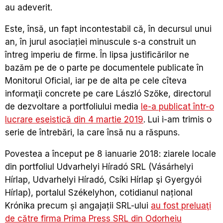
au adeverit.
Este, însă, un fapt incontestabil că, în decursul unui
an, în jurul asociației minuscule s-a construit un
întreg imperiu de firme. În lipsa justificărilor ne
bazăm pe de o parte pe documentele publicate în
Monitorul Oficial, iar pe de alta pe cele cîteva
informaţii concrete pe care László Szőke, directorul
de dezvoltare a portfoliului media
le-a publicat într-o
lucrare eseistică din 4 martie 2019
. Lui i-am trimis o
serie de întrebări, la care însă nu a răspuns.
Povestea a început pe 8 ianuarie 2018: ziarele locale
din portfoliul Udvarhelyi Híradó SRL (Vásárhelyi
Hírlap, Udvarhelyi Híradó, Csíki Hírlap şi Gyergyói
Hírlap), portalul Székelyhon, cotidianul național
Krónika precum și angajații SRL-ului
au fost preluaţi
de către firma Prima Press SRL din Odorheiu