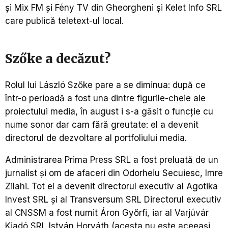
și Mix FM și Fény TV din Gheorgheni și Kelet Info SRL
care publică teletext-ul local.
S
zőke
a decăzut?
Rolul lui László Szőke pare a se diminua: după ce
într-o perioadă a fost una dintre figurile-cheie ale
proiectului media, în august i s-a găsit o funcție cu
nume sonor dar cam fără greutate: el a devenit
directorul de dezvoltare al portfoliului media.
Administrarea Prima Press SRL a fost preluată de un
jurnalist și om de afaceri din Odorheiu Secuiesc, Imre
Zilahi. Tot el a devenit directorul executiv al Agotika
Invest SRL și al Transversum SRL Directorul executiv
al CNSSM a fost numit Áron Győrfi, iar al Varjúvár
Kiadó SRL István Horváth (acesta nu este aceeaşi