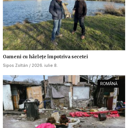
Oameni cu hârlețe împotriva secetei
Sipos Zoltán
2026. iulie 8.
ROMÂNĂ