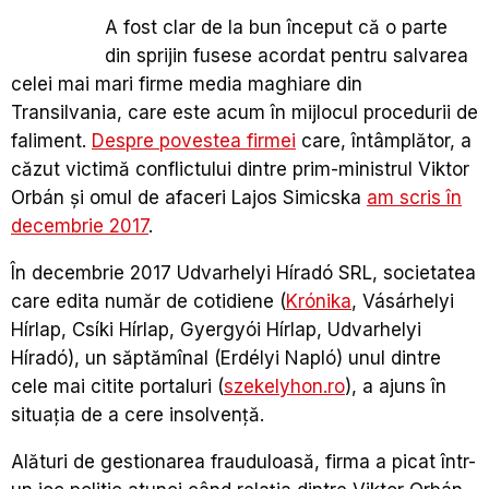
A fost clar de la bun început că o parte
din sprijin fusese acordat pentru salvarea
celei mai mari firme media maghiare din
Transilvania, care este acum în mijlocul procedurii de
faliment.
Despre povestea firmei
care, întâmplător, a
căzut victimă conflictului dintre prim-ministrul Viktor
Orbán
și omul de afaceri
Lajos
Simicska
am scris în
decembrie 2017
.
În decembrie 2017 Udvarhelyi Híradó SRL,
societatea
care edita
număr de cotidiene (
Krónika
, Vásárhelyi
Hírlap, Csíki Hírlap, Gyergyói Hírlap, Udvarhelyi
Híradó),
un
săptămînal (Erdélyi Napló)
unul d
intre
cele mai citite portaluri (
szekelyhon.ro
), a ajuns în
situația de a cere insolvență.
Alături de gestionarea frauduloasă, firma a picat într-