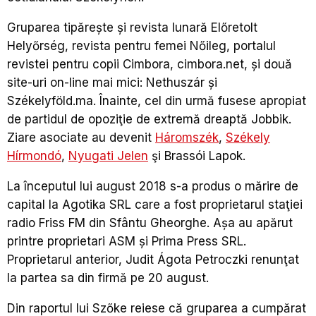
Gruparea tipărește și revista lunară Előretolt
Helyőrség, revista pentru femei Nőileg, portalul
revistei pentru copii Cimbora, cimbora.net, și două
site-uri on-line mai mici: Nethuszár și
Székelyföld.ma. Înainte, cel din urmă fusese apropiat
de partidul de opoziţie de extremă dreaptă Jobbik.
Ziare asociate au devenit
Háromszék
,
Székely
Hírmondó
,
Nyugati Jelen
şi Brassói Lapok.
La începutul lui august 2018 s-a produs o mărire de
capital la Agotika SRL care a fost proprietarul staţiei
radio Friss FM din Sfântu Gheorghe. Așa au apărut
printre proprietari ASM și Prima Press SRL.
Proprietarul anterior, Judit Ágota Petroczki renunţat
la partea sa din firmă pe 20 august.
Din raportul lui Szőke reiese că gruparea a cumpărat