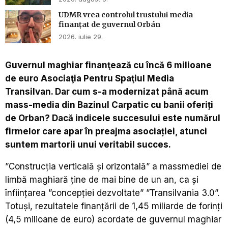
UDMR vrea controlul trustului media
finanțat de guvernul Orbán
2026. iulie 29.
Guvernul maghiar finanţează cu încă 6 milioane
de euro Asociaţia Pentru Spaţiul Media
Transilvan. Dar cum s-a modernizat până acum
mass-media din Bazinul Carpatic cu banii oferiți
de Orban? Dacă indicele succesului este numărul
firmelor care apar în preajma asociației, atunci
suntem martorii unui veritabil succes.
”
Construcția verticală și orizontală” a massmediei de
limbă maghiară ține de mai bine de un an, ca și
înființarea ”concepției dezvoltate” ”Transilvania 3.0”.
Totuși, rezultatele finanţării de 1,45 miliarde de forinți
(4,5 milioane de euro) acordate de guvernul maghiar