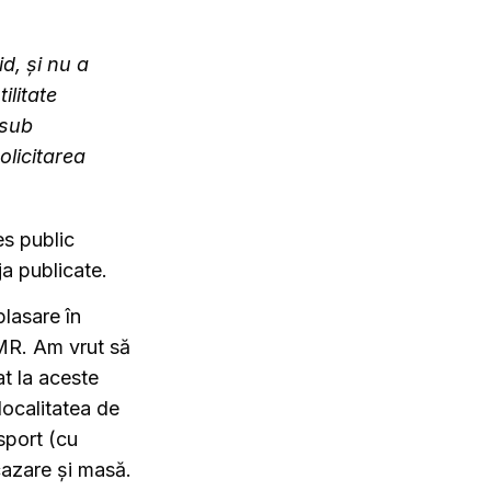
, și nu a
ilitate
 sub
olicitarea
es public
ja publicate.
lasare în
DMR. Am vrut să
at la aceste
 localitatea de
sport (cu
cazare și masă.