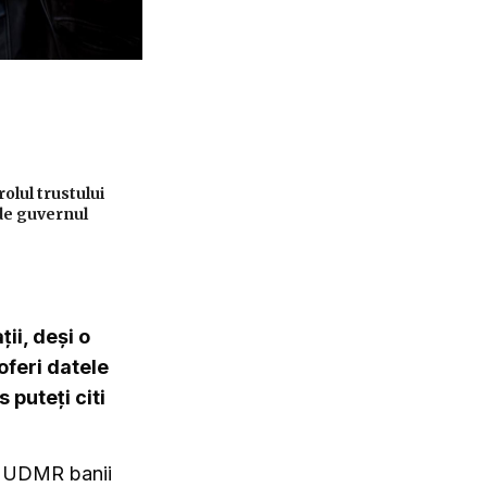
lul trustului
de guvernul
ii, deși o
oferi datele
 puteți citi
e UDMR banii