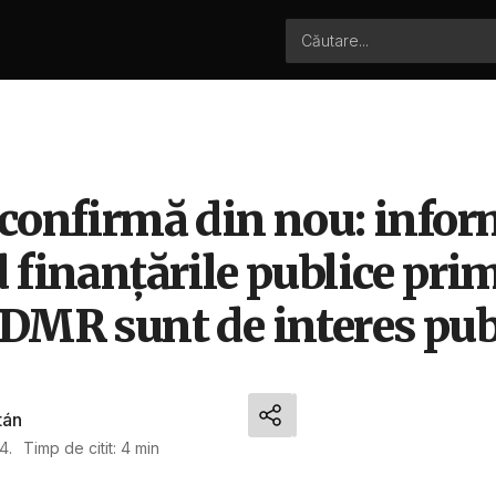
 confirmă din nou: infor
 finanţările publice prim
UDMR sunt de interes pub
tán
4.
Timp de citit: 4 min