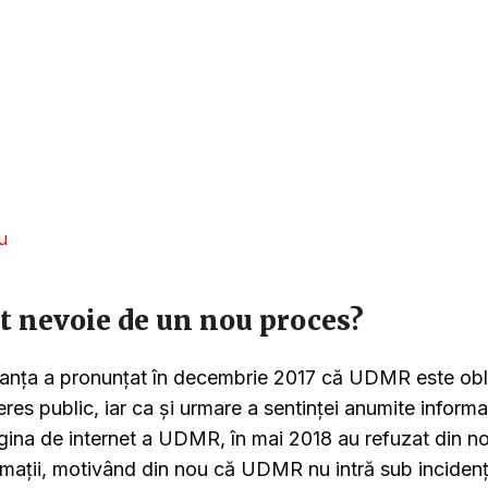
u
st nevoie de un nou proces?
tanța a pronunțat în decembrie 2017 că UDMR este obl
eres public, iar ca și urmare a sentinţei anumite informaţ
gina de internet a UDMR, în mai 2018 au refuzat din no
rmații, motivând din nou că UDMR nu intră sub incidenţ