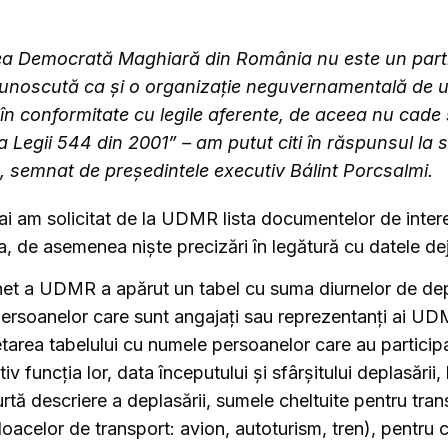
a Democrată Maghiară din România nu este un partid
cunoscută ca şi o organizație neguvernamentală de ut
 în conformitate cu legile aferente, de aceea nu cade
 Legii 544 din 2001” – am putut citi în răspunsul la s
, semnat de președintele executiv
Bálint Porcsalmi.
mai am solicitat de la UDMR lista documentelor de inter
, de asemenea niște precizări în legătură cu datele de
net a UDMR a apărut un tabel cu suma diurnelor de dep
 persoanelor care sunt angajați sau reprezentanți ai U
area tabelului cu numele persoanelor care au
particip
tiv funcția lor, data începutului și sfârșitului deplasării,
urtă descriere a deplasării, sumele cheltuite pentru tran
loacelor de transport: avion, autoturism, tren), pentru 