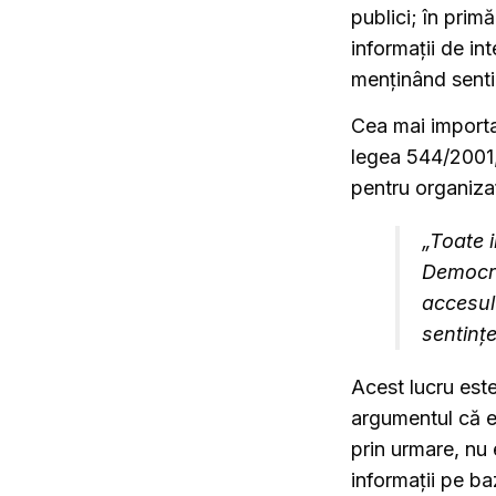
publici; în prim
informaţii de in
menţinând sentin
Cea mai importa
legea 544/2001, 
pentru organizaț
„Toate i
Democra
accesul 
sentințe
Acest lucru est
argumentul că ea
prin urmare, nu 
informaţii pe b