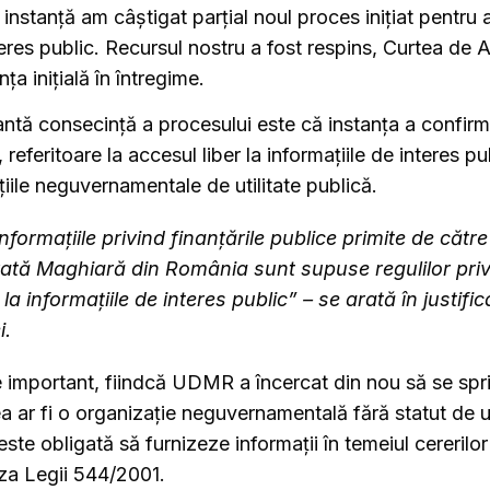
ă instanţă am câştigat parțial noul proces inițiat pentru 
teres public. Recursul nostru a fost respins, Curtea de A
ța inițială în întregime.
ntă consecință a procesului este că instanţa a confirm
referitoare la accesul liber la informațiile de interes pu
iile neguvernamentale de utilitate publică.
nformaţiile privind finanţările publice primite de căt
tă Maghiară din România sunt supuse regulilor priv
la informaţiile de interes public” – se arată în justifi
i.
e important, fiindcă UDMR a încercat din nou să se spri
 ar fi o organizație neguvernamentală fără statut de ut
este obligată să furnizeze informaţii în temeiul cererilor
aza Legii 544/2001.