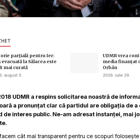
ZHET
torie parțială pentru Ier:
UDMR vrea contro
 evacuată la Sălacea este
media finanțat 
t mai curată
Orbán
. august 5.
2026. iulie 29.
2018 UDMR a respins solicitarea noastră de informaț
oară a pronunțat clar că partidul are obligația de a 
nd de interes public. Ne-am adresat instanței, mai jos
te.
facem cât mai transparent pentru ce scopuri foloseșt