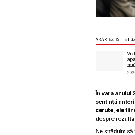
AKÁR EZ IS TETS
Vic
apa
mul
2026
În vara anului 
sentință anteri
cerute, ele fii
despre rezulta
Ne străduim să 