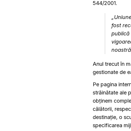
544/2001.
„
Uniune
fost re
publică
vigoarea
noastră
Anul trecut în 
gestionate de ea
Pe pagina inter
străinătate ale
obținem complet
călătorii, respec
destinație, o sc
specificarea mij