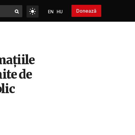
Donează
EN
HU
mațiile
ite de
lic