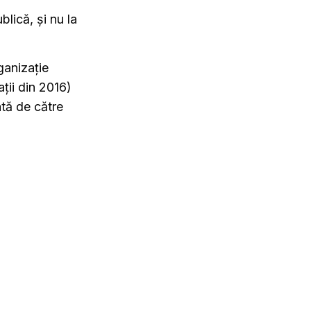
blică, și nu la
ganizație
ții din 2016)
tă de către