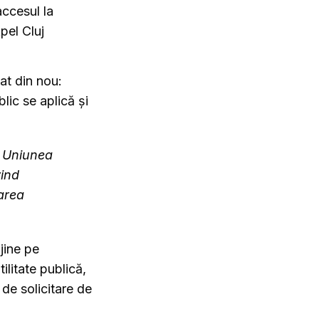
accesul la
pel Cluj
at din nou:
blic se aplică și
re Uniunea
ind
carea
jine pe
ilitate publică,
 de solicitare de