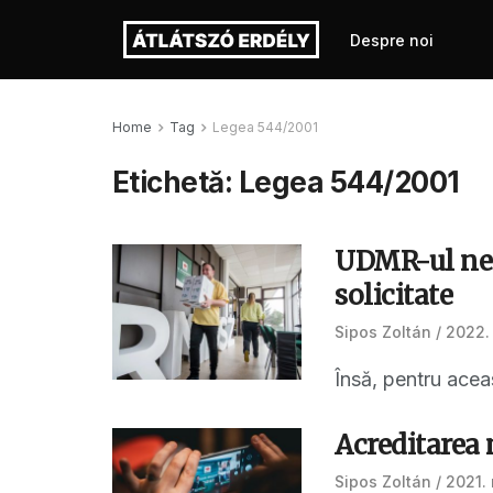
Despre noi
Home
Tag
Legea 544/2001
Etichetă:
Legea 544/2001
UDMR-ul ne-a
solicitate
Sipos Zoltán
2022. 
Însă, pentru aceas
Acreditarea
Sipos Zoltán
2021. 