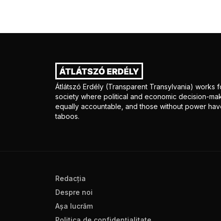
Átlátszó Erdély (Transparent Transylvania) works fo
society where political and economic decision-mak
equally accountable, and those without power have
taboos.
Redacţia
Despre noi
Aşa lucrăm
Politica de confidenţialitate