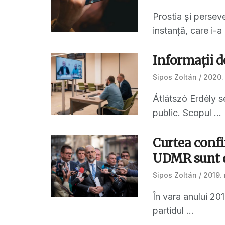
Prostia și perse
instanță, care i-a 
Informaţii d
Sipos Zoltán
2020. 
Átlátszó Erdély s
public. Scopul ...
Curtea confi
UDMR sunt d
Sipos Zoltán
2019. 
În vara anului 20
partidul ...