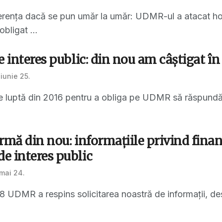
verența dacă se pun umăr la umăr: UDMR-ul a atacat ho
obligat ...
e interes public: din nou am câștigat 
iunie 25.
e luptă din 2016 pentru a obliga pe UDMR să răspundă so
rmă din nou: informațiile privind finanţ
e interes public
mai 24.
18 UDMR a respins solicitarea noastră de informații, deș