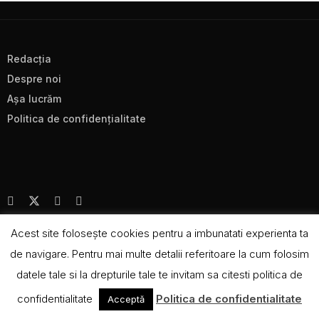
Redacţia
Despre noi
Aşa lucrăm
Politica de confidenţialitate
CC BY-NC-SA 4.0
Acest site foloseşte cookies pentru a imbunatati experienta ta
de navigare. Pentru mai multe detalii referitoare la cum folosim
datele tale si la drepturile tale te invitam sa citesti politica de
confidentialitate
Politica de confidentialitate
Acceptă