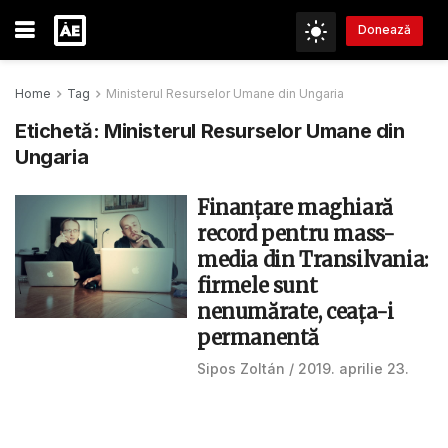
Donează
Home
Tag
Ministerul Resurselor Umane din Ungaria
Etichetă:
Ministerul Resurselor Umane din
Ungaria
Finanţare maghiară
record pentru mass-
media din Transilvania:
firmele sunt
nenumărate, ceața-i
permanentă
Sipos Zoltán
2019. aprilie 23.