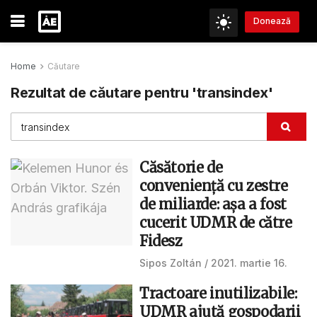
Donează
Home
Căutare
Rezultat de căutare pentru 'transindex'
Căsătorie de
conveniență cu zestre
de miliarde: așa a fost
cucerit UDMR de către
Fidesz
Sipos Zoltán
2021. martie 16.
Tractoare inutilizabile:
UDMR ajută gospodarii