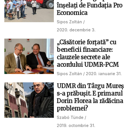
înșelați de Fundația Pro
Economica
Sipos Zoltán
2020. decembrie 3.
„Căsătorie forțată” cu
beneficii financiare:
clauzele secrete ale
acordului UDMR-PCM
Sipos Zoltán
2020. ianuarie 31.
UDMR din Târgu Mureș
s-a prăbușit. E primarul
Dorin Florea la rădăcina
problemei?
Szabó Tünde
2019. octombrie 31.