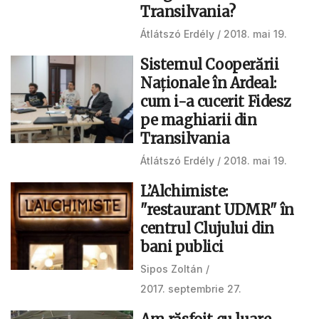
Transilvania?
Átlátszó Erdély
2018. mai 19.
Sistemul Cooperării
Naţionale în Ardeal:
cum i-a cucerit Fidesz
pe maghiarii din
Transilvania
Átlátszó Erdély
2018. mai 19.
L’Alchimiste:
"restaurant UDMR" în
centrul Clujului din
bani publici
Sipos Zoltán
2017. septembrie 27.