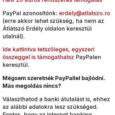
PayPal azonosítónk:
erdely@atlatszo.ro
(erre akkor lehet szükség, ha nem az
Átlátszó Erdély oldalon keresztül
utalnál).
Ide kattintva tetszőleges, egyszeri
összeggel is támogathatsz
PayPalen
keresztül.
Mégsem szeretnék PayPallel bajlódni.
Más megoldás nincs?
Választhatod a banki átutalást is, ehhez
az alábbi adatokra lesz szükséged.
Fontos, hogy az internet banking