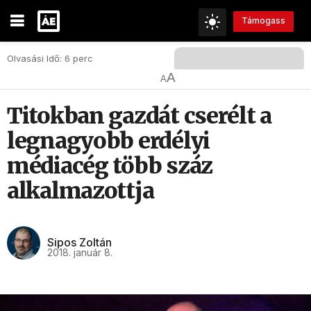
Támogass
Olvasási Idő: 6 perc
A
A
Titokban gazdát cserélt a
legnagyobb erdélyi
médiacég több száz
alkalmazottja
Sipos Zoltán
2018. január 8.