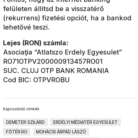
felületen állítsd be a visszatérő
(rekurrens) fizetési opciót, ha a bankod
lehetővé teszi.
Lejes (RON) számla:
Asociaţia “Atlatszo Erdely Egyesulet”
RO71OTPV200000913457RO01
SUC. CLUJ OTP BANK ROMANIA
Cod BIC: OTPVROBU
Kapcsolódó címkék
DEMETER SZILÁRD
ERDÉLYI MÉDIATÉR EGYESÜLET
FŐTÉR.RO
MOHÁCSI ÁRPÁD LÁSZÓ