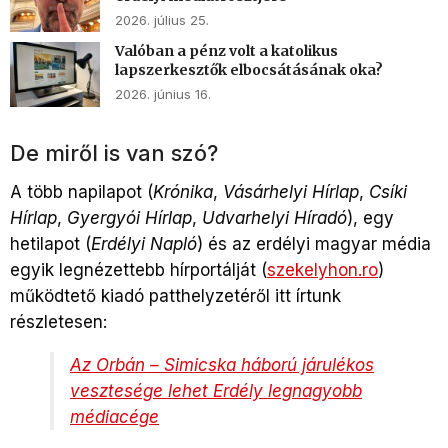
2026. július 25.
Valóban a pénz volt a katolikus
lapszerkesztők elbocsátásának oka?
2026. június 16.
De miről is van szó?
A több napilapot (
Krónika
,
Vásárhelyi Hírlap
,
Csíki
Hírlap
,
Gyergyói Hírlap
,
Udvarhelyi Híradó
), egy
hetilapot (
Erdélyi Napló
) és az erdélyi magyar média
egyik legnézettebb hírportálját (
szekelyhon.ro
)
működtető kiadó patthelyzetéről
itt írtunk
részletesen
:
Az Orbán – Simicska háború járulékos
vesztesége lehet Erdély legnagyobb
médiacége