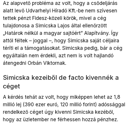
Az alapvető probléma az volt, hogy a csődeljárás
alatt levő Udvarhelyi Híradó Kft.-be nem szívesen
tettek pénzt Fidesz-közeli körök, mivel a cég
tulajdonosa a Simicska Lajos által ellenőrzött
„Határok nélkül a magyar sajtóért” Alapítvány. Így
attól féltek – joggal –, hogy Simicska saját céljaira
téríti el a támogatásokat. Simicska pedig, bár a cég
egyáltalán nem érdekli, azt nem is volt hajlandó
átengedni Orbán Viktornak.
Simicska kezeiből de facto kivennék a
céget
A kérdés tehát az volt, hogy miképpen lehet az 1,8
millió lej (390 ezer euró, 120 millió forint) adóssággal
rendelkező céget úgy kivenni Simicska kezéből,
hogy az üzletember ne férhessen hozzá pénzhez.