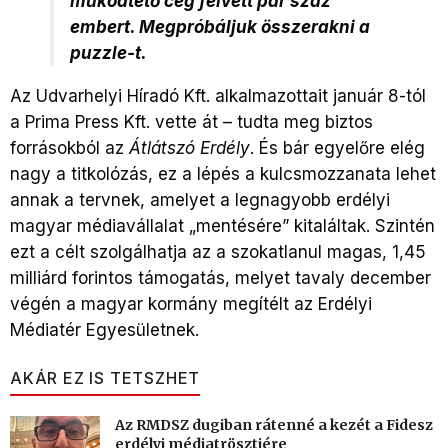
működtető cég felvett pár száz
embert. Megpróbáljuk összerakni a
puzzle-t.
Az Udvarhelyi Híradó Kft. alkalmazottait január 8-tól
a Prima Press Kft. vette át – tudta meg biztos
forrásokból az
Átlátszó Erdély
. És bár egyelőre elég
nagy a titkolózás, ez a lépés a kulcsmozzanata lehet
annak a tervnek, amelyet a legnagyobb erdélyi
magyar médiavállalat „mentésére” kitaláltak. Szintén
ezt a célt szolgálhatja az a szokatlanul magas, 1,45
milliárd forintos támogatás, melyet tavaly december
végén a magyar kormány megítélt az Erdélyi
Médiatér Egyesületnek.
AKÁR EZ IS TETSZHET
Az RMDSZ dugiban rátenné a kezét a Fidesz
erdélyi médiatrösztjére