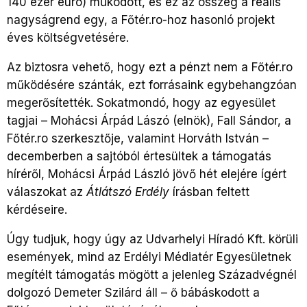
140 ezer euró) működött, és ez az összeg a reális
nagyságrend egy, a Főtér.ro-hoz hasonló projekt
éves költségvetésére.
Az biztosra vehető, hogy ezt a pénzt nem a Főtér.ro
működésére szánták, ezt forrásaink egybehangzóan
megerősítették. Sokatmondó, hogy az egyesület
tagjai – Mohácsi Árpád Lászó (elnök), Fall Sándor, a
Főtér.ro szerkesztője, valamint Horváth István –
decemberben a sajtóból értesültek a támogatás
híréről, Mohácsi Árpád László jövő hét elejére ígért
válaszokat az
Átlátszó Erdély
írásban feltett
kérdéseire.
Úgy tudjuk, hogy úgy az Udvarhelyi Híradó Kft. körüli
események, mind az Erdélyi Médiatér Egyesületnek
megítélt támogatás mögött a jelenleg Századvégnél
dolgozó Demeter Szilárd áll – ő bábáskodott a