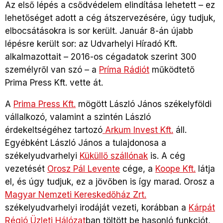
Az első lépés a csődvédelem elindítása lehetett – ez
lehetőséget adott a cég átszervezésére, úgy tudjuk,
elbocsátásokra is sor került. Január 8-án újabb
lépésre került sor: az Udvarhelyi Híradó Kft.
alkalmazottait – 2016-os cégadatok szerint 300
személyről van szó – a
Príma Rádiót
működtető
Prima Press Kft. vette át.
A
Prima Press Kft.
mögött László János székelyföldi
vállalkozó, valamint a szintén László
érdekeltségéhez tartozó
Arkum Invest Kft.
áll.
Egyébként László János a tulajdonosa a
székelyudvarhelyi
Küküllő szállónak
is. A cég
vezetését
Orosz Pál Levente
cége, a
Koope Kft.
látja
el, és úgy tudjuk, ez a jövőben is így marad. Orosz a
Magyar Nemzeti Kereskedőház Zrt.
székelyudvarhelyi irodáját vezeti, korábban a
Kárpát
Régió Üzleti Hálózat
ban töltött be hasonló funkciót,