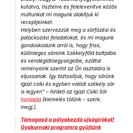
kutatva, tisztelve és felelevenítve közös
múltunkat mi magunk alakítjuk ki
receptjeinket.
Helyben szervezzük meg a sörfőzési és
palackozási feladatokat, és mi magunk
gondoskodunk arról is, hogy friss,
különleges söreink Székelyföld boltjaiba
és vendéglátóegységeibe, ezáltal
reményeink szerint az Ön asztalára is
eljussanak. Így biztosítjuk, hogy sörünk
igazi csíki és egyben valódi székely sör
is legyen”
– hirdeti az Igazi Csíki Sör
honlapja
(kiemelés tőlünk
–
szerk.
megj.
).
Támogasd a pályakezdő újságírókat!
Gyakornoki programra gyűjtünk