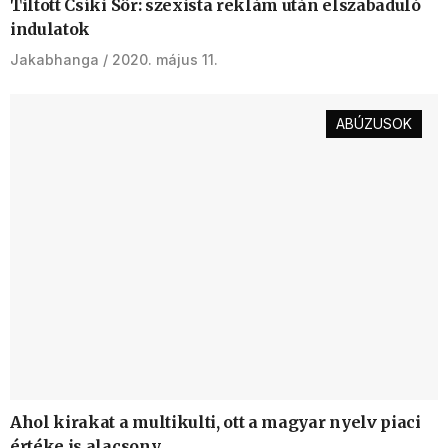
Tiltott Csíki Sör: szexista reklám után elszabaduló
indulatok
Jakabhanga
2020. május 11.
ABÚZUSOK
Ahol kirakat a multikulti, ott a magyar nyelv piaci
értéke is alacsony