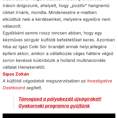
íráson dolgozunk, ahelyett, hogy „pozitív” hangnemű
cikket írnánk, mondta. Mindenesetre e-mailben
elküldtük neki a kérdéseinket, melyekre egyelőre nem
válaszolt.
Egyébként semmi rossz nincsen abban, hogy egy
kézműves sörgyár külföldi befektetőket keres. Azonban
hiba az
Igazi Csíki Sör brandjét annak helyi jellegére
építeni akkor, amikor a vállalkozás céges háttere végső
soron kevéssé különbözik a holland multinacionális
vállalat Heinekenétől.
Sipos Zoltán
A külföldi cégadatok megszerzésében az
Investigative
Dashboard
segített.
Támogasd a pályakezdő újságírókat!
Gyakornoki programra gyűjtünk