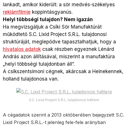
lankadt, amikor kiderült: a sör medvés-székelyes
reklámfilmje
koppintásgyanús.
Helyi többségi tulajdon? Nem igazán
Ha megvizsgáljuk a Csíki Sör Manufaktúrát
működtető S.C. Lixid Project S.R.L. tulajdonosi
struktúráját, meglepődve tapasztalhatjuk, hogy a
hivatalos adatok
csak részben egyeznek Lénárd
András azon állításával, miszerint a manufaktúra
„helyi többségi tulajdonban áll”.
A csíkszentsimoni cégnek, akárcsak a Heinekennek,
holland tulajdonosa van.
S.C. Lixid Project S.R.L. tulajdonosi háttere
A cégadatok szerint a 2013 októberében bejegyzett S.C.
Lixid Project S.R.L.-t jelenleg fele-fele arányban