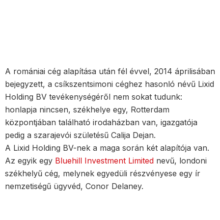
A romániai cég alapítása után fél évvel, 2014 áprilisában
bejegyzett, a csíkszentsimoni céghez hasonló névű Lixid
Holding BV tevékenységéről nem sokat tudunk:
honlapja nincsen, székhelye egy, Rotterdam
központjában található irodaházban van, igazgatója
pedig a szarajevói születésű Calija Dejan.
A Lixid Holding BV-nek a maga során két alapítója van.
Az egyik egy
Bluehill Investment Limited
nevű, londoni
székhelyű cég, melynek egyedüli részvényese egy ír
nemzetiségű ügyvéd, Conor Delaney.