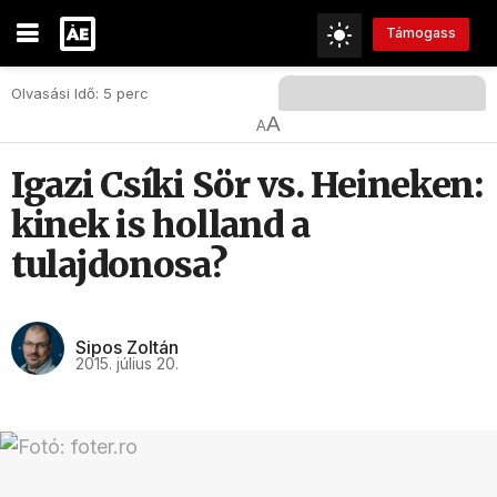
Támogass
Olvasási Idő: 5 perc
A
A
Igazi Csíki Sör vs. Heineken:
kinek is holland a
tulajdonosa?
Sipos Zoltán
2015. július 20.