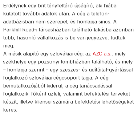
Erdélynek egy brit tényfeltáró újságíró, aki hiába
kutatott további adatok után. A cég a telefon-
adatbázisban nem szerepel, és honlapja sincs. A
Parkhill Road-i társasházban található lakásba azonban
több, hasonló vállalkozás is be van jegyezve, tudtuk
meg.
A másik alapító egy szlovákiai cég: az
AZC a.s.
, mely
székhelye egy pozsonyi tömbházban található, és mely
– honlapja szerint – egy szeszes- és üdítőital-gyártással
foglalkozó szlovákiai cégcsoport tagja. A cég
bemutatkozójából kiderül, a cég tanácsadással
foglalkozik: főként üzleti, valamint befektetési terveket
készít, illetve kliensei számára befektetési lehetőségeket
keres.