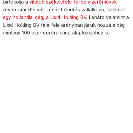
birtokolja a
vitatott székelyföldi törpe vízerőművek
révén ismertté vált Lénárd András vállalkozó, valamint
egy hollandiai cég, a Lixid Holding BV
. Lénárd valamint a
Lixid Holding BV fele-fele arányban járult hozzá a cég
mintegy 100 ezer euróra rúgó alaptőkéjéhez is.