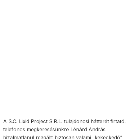
A S.C. Lixid Project S.R.L. tulajdonosi hátterét firtató,
telefonos megkeresésünkre Lénárd András
bizalmatlanul reagált: biztosan valami „kekeckedő”