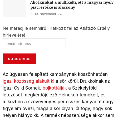
Ahol kirakat a multikulti, ott a magyar nyelv
piaci értéke is alacsony
2019. november 27.
Ne maradj le semmiről: iratkozz fel az Átlátszó Erdély
hírlevelére!
Az ügyesen felépített kampánynak köszönhetően
igazi közösség alakult ki
a sör körül. Drukkolnak az
Igazi Csíki Sörnek,
bojkottálják
a Székelyföld
létezését megkérdőjelező Heineken temékeit, és
miközben a szövevényes per összes kanyarját nagy
figyelem övezi, maga a sör olyan jól fogy, hogy sok
helyen hiánycikk. A termék népszerűsége akkor sem