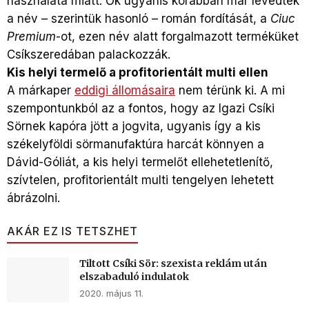
használata miatt. Ők ugyanis korábban már levédték
a név – szerintük hasonló – román fordítását, a
Ciuc
Premium
-ot, ezen név alatt forgalmazott terméküket
Csíkszeredában palackozzák.
Kis helyi termelő a profitorientált multi ellen
A márkaper
eddigi állomásaira
nem térünk ki. A mi
szempontunkból az a fontos, hogy az Igazi Csíki
Sörnek kapóra jött a jogvita, ugyanis így a kis
székelyföldi sörmanufaktúra harcát könnyen a
Dávid-Góliát, a kis helyi termelőt ellehetetlenítő,
szívtelen, profitorientált multi tengelyen lehetett
ábrázolni.
AKÁR EZ IS TETSZHET
Tiltott Csíki Sör: szexista reklám után
elszabaduló indulatok
2020. május 11.