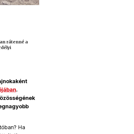
an rátenné a
rdélyi
bajnokaként
ójában
.
 közösségének
 legnagyobb
ettóban? Ha