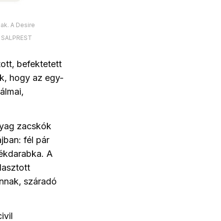
zak. A Desire
lt SALPREST
ott, befektetett
k, hogy az egy-
álmai,
nyag zacskók
jban: fél pár
átékdarabka. A
lasztott
annak, száradó
ivil