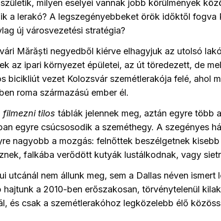
zületik, milyen esélyei vannak jobb körülmények közö
k a lerakó? A legszegényebbeket örök időktől fogva P
lag új városvezetési stratégia?
ári Mărăști negyedből kiérve elhagyjuk az utolsó lakó
k az ipari környezet épületei, az út töredezett, de mel
s bicikliút vezet Kolozsvár szemétlerakója felé, ahol 
ben roma származású ember él.
filmezni tilos
táblák jelennek meg, aztán egyre több a
lban egyre csúcsosodik a szeméthegy. A szegényes há
gyre nagyobb a mozgás: felnőttek beszélgetnek kiseb
iznek, falkába verődött kutyák lustálkodnak, vagy sie
i utcánál nem állunk meg, sem a Dallas néven ismert 
b hajtunk a 2010-ben erőszakosan, törvénytelenül kilak
l, és csak a szemétlerakóhoz legközelebb élő közöss