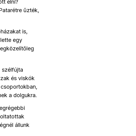
tt élni?
atarétre űzték,
házakat is,
lette egy
megközelítőleg
 szélfújta
zak és viskók
b csoportokban,
tnek a dolgukra.
legrégebbi
oltatottak
égnél állunk