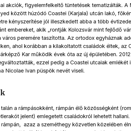
ai akciók, figyelemfelkeltő tüntetések tematizálták. A 
yed között húzódó Coastei (Karjala) utcán lakó, főké
tre kényszerítése jól illeszkedett abba a több évtized
nt embereket, akik „rontják Kolozsvár mint fejlődő vár
 város peremére taszította. Az ortodox egyháznak a
lken, ahol korábban a kilakoltatott családok éltek, az
nárképző Kar működik évek óta az új épületében. 201
gváltoztatták, ezzel pedig a Coastei utcaiak emlékét is
ma Nicolae Ivan püspök nevét viseli.
ok
talán a rámpásokként, rámpán élő közösségként (ro
lerakót jelent) emlegetett családokról lehetett hallani
a rámpán, azaz a szeméthegy közvetlen közelében éln