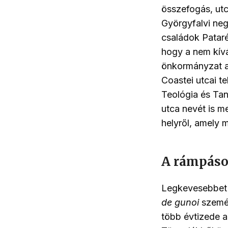
összefogás, utc
Györgyfalvi neg
családok Pataré
hogy a nem kívá
önkormányzat a
Coastei utcai te
Teológia és Ta
utca nevét is me
helyről, amely 
A rámpás
Legkevesebbet 
de gunoi
szemét
több évtizede 