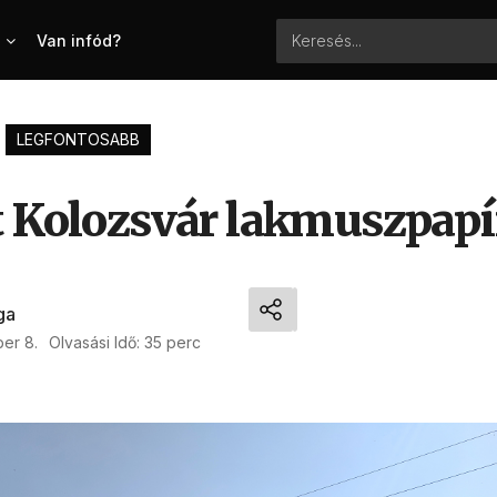
Van infód?
LEGFONTOSABB
t Kolozsvár lakmuszpapí
ga
ber 8.
Olvasási Idő: 35 perc