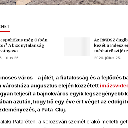
ZHET
cspolitikus még Orbán
Az RMDSZ dugib
tor? A bizonytalanság
kezét a Fidesz e
sványosa
médiatrösztjére
. július 26.
2026. július 25.
incses város ‒ a jólét, a fiatalosság és a fejlődés 
a városháza augusztus elején közzétett
imázsvide
gyan teljesít a bajnokváros egyik legszegényebb
ában azután, hogy bő egy éve ért véget az eddigi
zdeményezés, a Pata-Cluj.
alaki Pataréten, a kolozsvári szemétlerakó melletti g