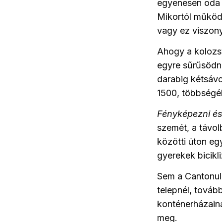
egyenesen oda s
Mikortól működi
vagy ez viszony
Ahogy a kolozsv
egyre sűrűsödne
darabig kétsávo
1500, többségé
Fényképezni és 
szemét, a távo
közötti úton e
gyerekek bicikl
Sem a Cantonulu
telepnél, továb
konténerházainá
meg.