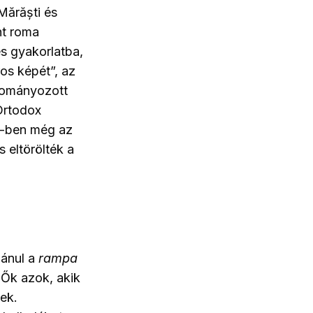
Mărăști és
nt roma
es gyakorlatba,
os képét”, az
dományozott
 Ortodox
2-ben még az
 eltörölték a
mánul a
rampa
. Ők azok, akik
ek.