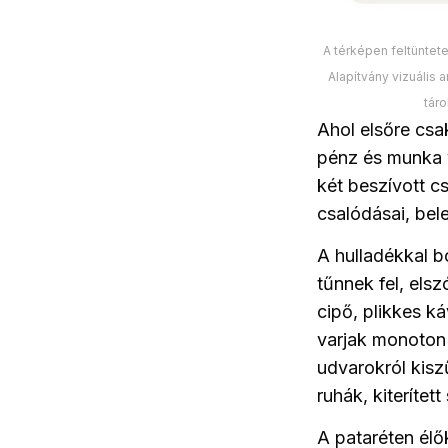
A térképen feltüntetet
Alapítvány vizuális 
táro
Ahol elsőre csa
pénz és munka 
két beszívott c
csalódásai, bel
A hulladékkal 
tűnnek fel, elsz
cipő, plikkes ká
varjak monoton 
udvarokról kisz
ruhák, kiteríte
A pataréten élők