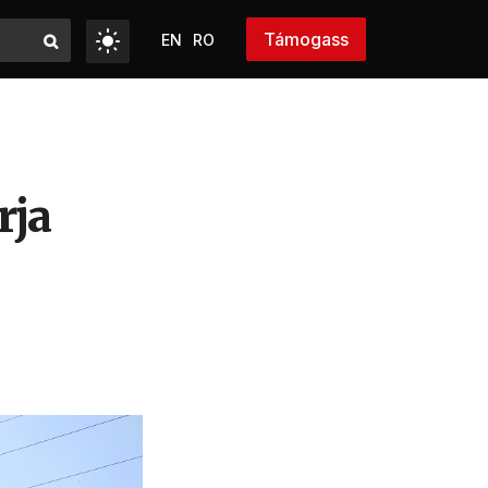
Támogass
EN
RO
rja