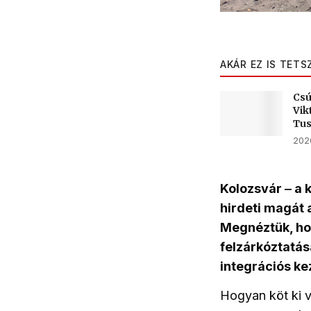
AKÁR EZ IS TETS
Csú
Vik
Tu
2026
Kolozsvár ‒ a k
hirdeti magát 
Megnéztük, ho
felzárkóztatás
integrációs ke
Hogyan köt ki v