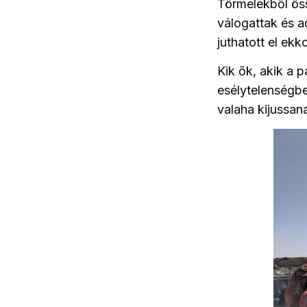
Törmelékből ös
válogattak és a
juthatott el ekk
Kik ők, akik a 
esélytelenségbe
valaha kijussa