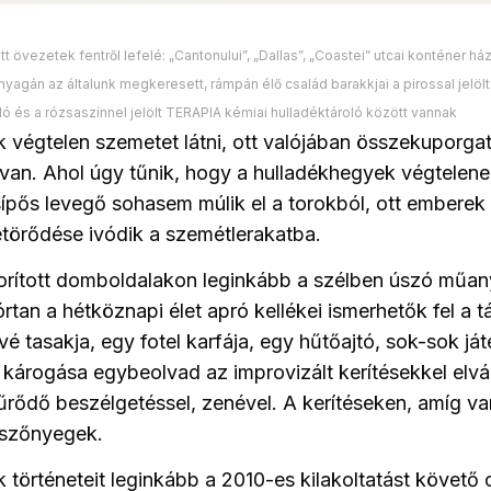
t övezetek fentről lefelé: „Cantonului”, „Dallas”, „Coastei” utcai konténer há
anyagán az általunk megkeresett, rámpán élő család barakkjai a pirossal jelö
ló és a rózsaszínnel jelölt TERAPIA kémiai hulladéktároló között vannak
k végtelen szemetet látni, ott valójában összekuporgat
van. Ahol úgy tűnik, hogy a hulladékhegyek végtelene
sípős levegő sohasem múlik el a torokból, ott emberek 
etörődése ivódik a szemétlerakatba.
borított domboldalakon leginkább a szélben úszó műa
órtan a hétköznapi élet apró kellékei ismerhetők fel a tá
vé tasakja, egy fotel karfája, egy hűtőajtó, sok-sok j
károgása egybeolvad az improvizált kerítésekkel elvá
űrődő beszélgetéssel, zenével. A kerítéseken, amíg v
tt szőnyegek.
 történeteit leginkább a 2010-es kilakoltatást követő c