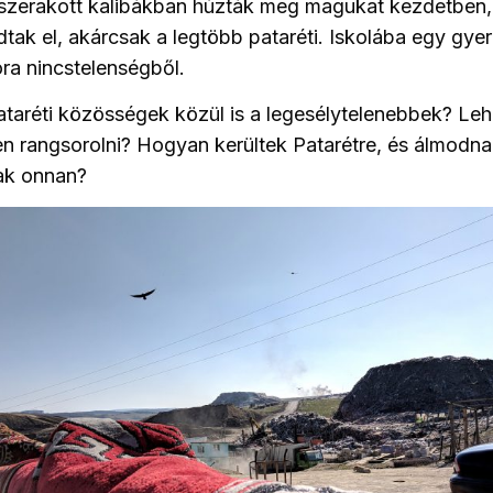
szerakott kalibákban húzták meg magukat kezdetben,
dtak el, akárcsak a legtöbb pataréti. Iskolába egy gy
ora nincstelenségből.
pataréti közösségek közül is a legesélytelenebbek? Leh
n rangsorolni? Hogyan kerültek Patarétre, és álmodna
nak onnan?