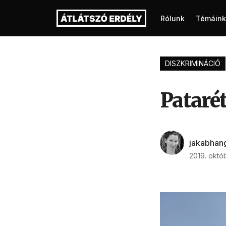
Rólunk
Témáink
DISZKRIMINÁCIÓ
Pataré
jakabhan
2019. októ