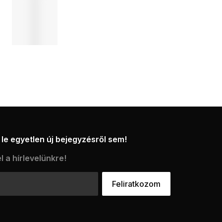
le egyetlen új bejegyzésről sem!
l a hírlevelünkre!