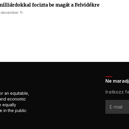
illiárdokkal focizta be magát a Felvidékre
 december 11.
Ne maradj 
Iratkozz fe
or an equitable,
l and economic
e equally
 in the public