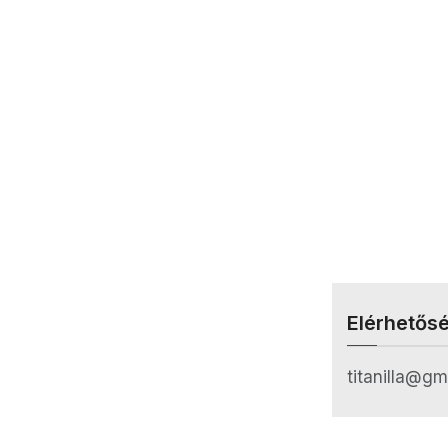
Elérhetős
titanilla@gm