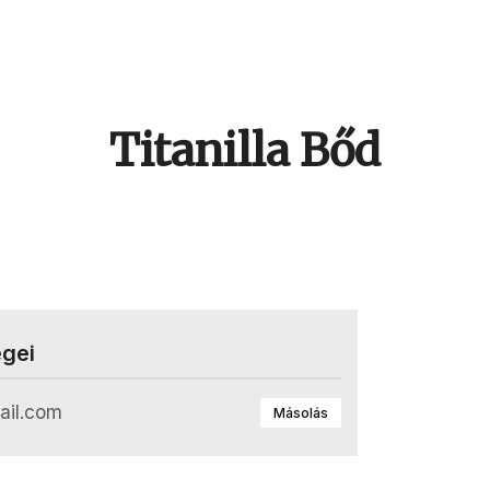
Titanilla Bőd
égei
ail.com
Másolás