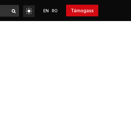
Támogass
EN
RO