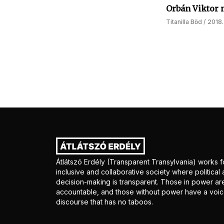
Orbán Viktor m
Titanilla Bőd
2018.
Átlátszó Erdély (Transparent Transylvania) works f
inclusive and collaborative society where politica
decision-making is transparent. Those in power ar
accountable, and those without power have a voice
discourse that has no taboos.