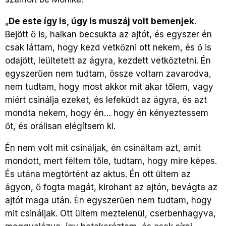
„
De este így is, úgy is muszáj volt bemenjek
.
Bejött ő is, halkan becsukta az ajtót, és egyszer én
csak láttam, hogy kezd vetkőzni ott nekem, és ő is
odajött, leültetett az ágyra, kezdett vetkőztetni. Én
egyszerűen nem tudtam, össze voltam zavarodva,
nem tudtam, hogy most akkor mit akar tőlem, vagy
miért csinálja ezeket, és lefeküdt az ágyra, és azt
mondta nekem, hogy én… hogy én kényeztessem
őt, és orálisan elégítsem ki.
Én nem volt mit csináljak, én csináltam azt, amit
mondott, mert féltem tőle, tudtam, hogy mire képes.
És utána megtörtént az aktus. Én ott ültem az
ágyon, ő fogta magát, kirohant az ajtón, bevágta az
ajtót maga után. Én egyszerűen nem tudtam, hogy
mit csináljak. Ott ültem meztelenül, cserbenhagyva,