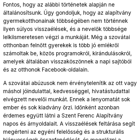
Fontos, hogy az alábbi történetek alapján ne
általánosítsunk. Úgy gondoljuk, hogy az alapítvány
gyermekotthonainak többségében nem történnek
ilyen súlyos visszaélések, és a nevelők többsége
lelkiismeretesen végzi a munkáját. Még a szovátai
otthonban felnőtt gyerekek is több jó emlékről
számoltak be, közös programokról, kirándulásokról,
amelyek általában visszaköszönnek a napi sajtóból
és az otthonok Facebook-oldalain.
A szovátai abúzusok nem érvénytelenítik az ott vagy
máshol jóindulattal, kedvességgel, hivatástudattal
elvégzett nevelői munkát. Ennek a lenyomatát sok
ember és sok kiadvány őrzi. Időnként azonban
érdemes együtt látni a Szent Ferenc Alapítvány
napos és árnyoldalait. A visszaélések feltárása segít
megérteni az egyéni felelősség és a strukturális
hiányosságok összefonódását, és megelőzni a