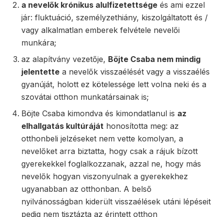
a nevelők krónikus alulfizetettsége
és ami ezzel
jár: fluktuáció, személyzethiány, kiszolgáltatott és /
vagy alkalmatlan emberek felvétele nevelői
munkára;
az alapítvány vezetője,
Böjte Csaba nem mindig
jelentette
a nevelők visszaélését vagy a visszaélés
gyanúját, holott ez kötelessége lett volna neki és a
szovátai otthon munkatársainak is;
Böjte Csaba kimondva és kimondatlanul is
az
elhallgatás kultúráját
honosította meg: az
otthonbeli jelzéseket nem vette komolyan, a
nevelőket arra biztatta, hogy csak a rájuk bízott
gyerekekkel foglalkozzanak, azzal ne, hogy más
nevelők hogyan viszonyulnak a gyerekekhez
ugyanabban az otthonban. A belső
nyilvánosságban kiderült visszaélések utáni lépéseit
pedig nem tisztázta az érintett otthon