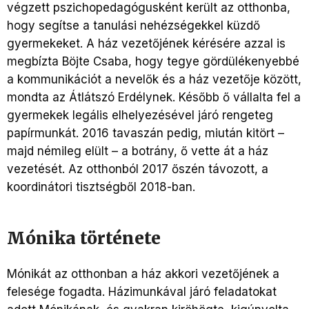
végzett pszichopedagógusként került az otthonba,
hogy segítse a tanulási nehézségekkel küzdő
gyermekeket. A ház vezetőjének kérésére azzal is
megbízta Böjte Csaba, hogy tegye gördülékenyebbé
a kommunikációt a nevelők és a ház vezetője között,
mondta az Átlátszó Erdélynek. Később ő vállalta fel a
gyermekek legális elhelyezésével járó rengeteg
papírmunkát. 2016 tavaszán pedig, miután kitört –
majd némileg elült – a botrány, ő vette át a ház
vezetését. Az otthonból 2017 őszén távozott, a
koordinátori tisztségből 2018-ban.
Mónika története
Mónikát az otthonban a ház akkori vezetőjének a
felesége fogadta. Házimunkával járó feladatokat