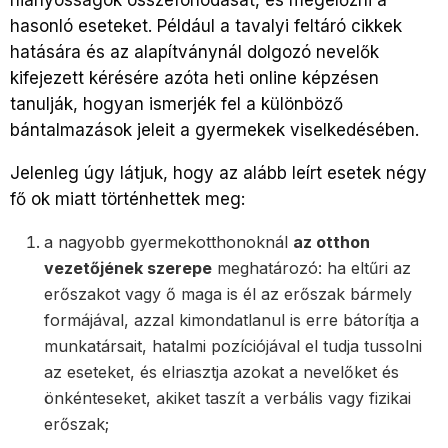
hasonló eseteket. Például a tavalyi feltáró cikkek
hatására és az alapítványnál dolgozó nevelők
kifejezett kérésére azóta heti online képzésen
tanulják, hogyan ismerjék fel a különböző
bántalmazások jeleit a gyermekek viselkedésében.
Jelenleg úgy látjuk, hogy az alább leírt esetek négy
fő ok miatt történhettek meg:
a nagyobb gyermekotthonoknál
az otthon
vezetőjének szerepe
meghatározó: ha eltűri az
erőszakot vagy ő maga is él az erőszak bármely
formájával, azzal kimondatlanul is erre bátorítja a
munkatársait, hatalmi pozíciójával el tudja tussolni
az eseteket, és elriasztja azokat a nevelőket és
önkénteseket, akiket taszít a verbális vagy fizikai
erőszak;