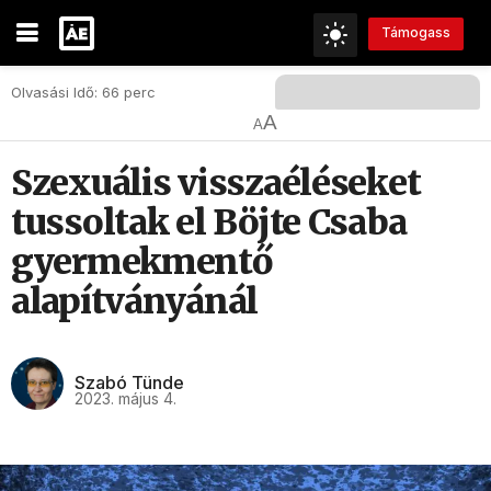
Támogass
Olvasási Idő: 66 perc
A
A
Szexuális visszaéléseket
tussoltak el Böjte Csaba
gyermekmentő
alapítványánál
Szabó Tünde
2023. május 4.