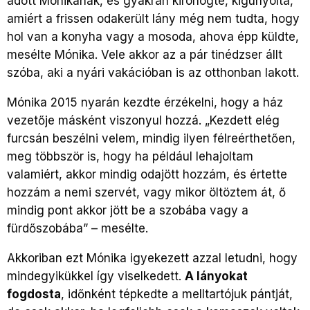
adott Mónikának, és gyakran kiröhögte, kigúnyolta,
amiért a frissen odakerült lány még nem tudta, hogy
hol van a konyha vagy a mosoda, ahova épp küldte,
mesélte Mónika. Vele akkor az a pár tinédzser állt
szóba, aki a nyári vakációban is az otthonban lakott.
Mónika 2015 nyarán kezdte érzékelni, hogy a ház
vezetője másként viszonyul hozzá. „Kezdett elég
furcsán beszélni velem, mindig ilyen félreérthetően,
meg többször is, hogy ha például lehajoltam
valamiért, akkor mindig odajött hozzám, és értette
hozzám a nemi szervét, vagy mikor öltöztem át, ő
mindig pont akkor jött be a szobába vagy a
fürdőszobába” – mesélte.
Akkoriban ezt Mónika igyekezett azzal letudni, hogy
mindegyikükkel így viselkedett.
A lányokat
fogdosta
, időnként tépkedte a melltartójuk pántját,