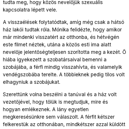
tudta meg, hogy közös nevelőjük szexuális
kapcsolatra lépett vele.
A visszaélések folytatódtak, amíg még csak a hátsó
ház lakói tudtak róla. Mónika felidézte, hogy amikor
már mindenki visszatért az otthonba, és hétvégén
este filmet néztek, utána a közös esti ima alatt
nevelője jelentőségteljesen szorította meg a kezét. Ő
hiába igyekezett a szobatársaival bemenni a
szobájába, a férfi mindig visszahívta, és valamelyik
vendégszobába terelte. A többieknek pedig tilos volt
elhagyniuk a szobájukat.
Szerettünk volna beszélni a tanúval és a ház volt
vezetőjével, hogy tőlük is megtudjuk, mire és
hogyan emlékeznek. A lány egyetlen
megkeresésünkre sem válaszolt. A férfit kétszer
felkerestük az otthonában, mindkétszer azzal küldött