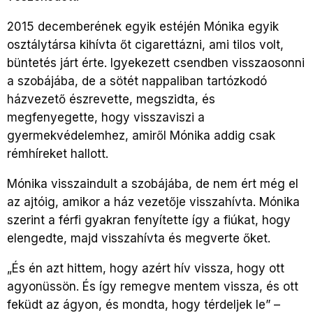
2015 decemberének egyik estéjén Mónika egyik
osztálytársa kihívta őt cigarettázni, ami tilos volt,
büntetés járt érte. Igyekezett csendben visszaosonni
a szobájába, de a sötét nappaliban tartózkodó
házvezető észrevette, megszidta, és
megfenyegette, hogy visszaviszi a
gyermekvédelemhez, amiről Mónika addig csak
rémhíreket hallott.
Mónika visszaindult a szobájába, de nem ért még el
az ajtóig, amikor a ház vezetője visszahívta. Mónika
szerint a férfi gyakran fenyítette így a fiúkat, hogy
elengedte, majd visszahívta és megverte őket.
„És én azt hittem, hogy azért hív vissza, hogy ott
agyonüssön. És így remegve mentem vissza, és ott
feküdt az ágyon, és mondta, hogy térdeljek le” –