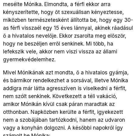
mesélte Mónika. Elmondta, a férfi ekkor arra
kényszerítette, hogy őt szexuálisan kényeztesse,
miközben természetesként állította be, hogy egy 30-
as férfi visszaél egy 15 éves lánnyal, akinek ráadásul
ő a hivatalos nevelője. Ekkor zsarolta meg először,
hogy ne beszéljen erről senkinek. Mi több, ha
lefekszik vele, akkor nem viszi vissza az állami
gyermekvédelemhez.
Mivel Mónikának azt mondta, ő a hivatalos gyámja,
és bármikor rendelkezhet a sorsával, illetve Mónika
addigra már látta agresszíven is viselkedni a férfit,
nem szólt senkinek. Következett a téli vakáció,
amikor Mónikán kívül csak páran maradtak az
otthonban. Napközben kerülte a férfit, igyekezett
nem a szobájában tartózkodni, hanem az udvaron
vagy a konyhán dolgozni. A későbbi napokról így
számolt be Mónika: