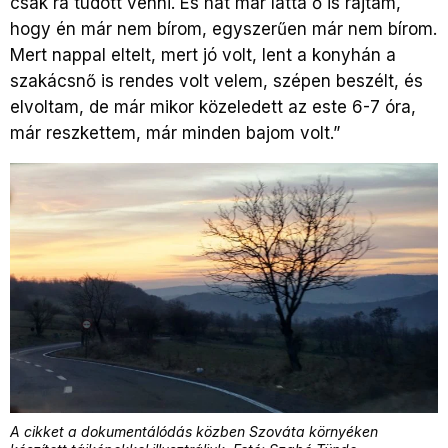
csak rá tudott venni. És hát már látta ő is rajtam,
hogy én már nem bírom, egyszerűen már nem bírom.
Mert nappal eltelt, mert jó volt, lent a konyhán a
szakácsnő is rendes volt velem, szépen beszélt, és
elvoltam, de már mikor közeledett az este 6-7 óra,
már reszkettem, már minden bajom volt.”
A cikket a dokumentálódás közben Szováta környéken