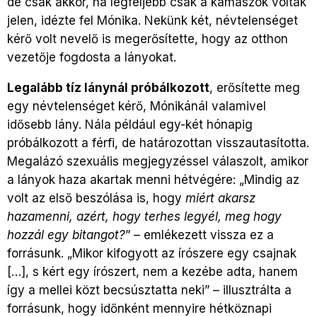
de csak akkor, ha legfeljebb csak a kamaszok voltak
jelen, idézte fel Mónika. Nekünk két, névtelenséget
kérő volt nevelő is megerősítette, hogy az otthon
vezetője fogdosta a lányokat.
Legalább tíz lánynál próbálkozott
, erősítette meg
egy névtelenséget kérő, Mónikánál valamivel
idősebb lány. Nála például egy-két hónapig
próbálkozott a férfi, de határozottan visszautasította.
Megalázó szexuális megjegyzéssel válaszolt, amikor
a lányok haza akartak menni hétvégére: „Mindig az
volt az első beszólása is, hogy
miért akarsz
hazamenni, azért, hogy terhes legyél, meg hogy
hozzál egy bitangot?
” – emlékezett vissza ez a
forrásunk. „Mikor kifogyott az írószere egy csajnak
[…], s kért egy írószert, nem a kezébe adta, hanem
így a mellei közt becsúsztatta neki” – illusztrálta a
forrásunk, hogy időnként mennyire hétköznapi