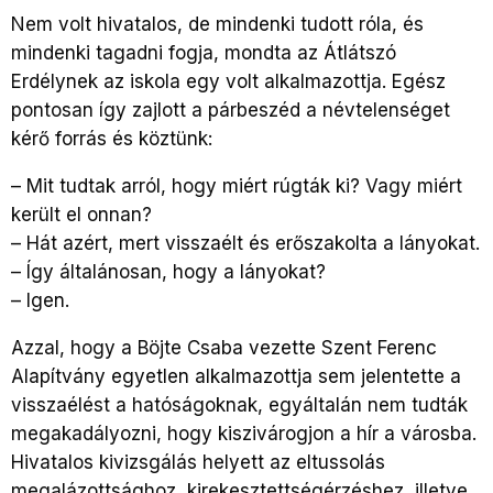
Nem volt hivatalos, de mindenki tudott róla, és
mindenki tagadni fogja, mondta az Átlátszó
Erdélynek az iskola egy volt alkalmazottja. Egész
pontosan így zajlott a párbeszéd a névtelenséget
kérő forrás és köztünk:
– Mit tudtak arról, hogy miért rúgták ki? Vagy miért
került el onnan?
– Hát azért, mert visszaélt és erőszakolta a lányokat.
– Így általánosan, hogy a lányokat?
– Igen.
Azzal, hogy a Böjte Csaba vezette Szent Ferenc
Alapítvány egyetlen alkalmazottja sem jelentette a
visszaélést a hatóságoknak, egyáltalán nem tudták
megakadályozni, hogy kiszivárogjon a hír a városba.
Hivatalos kivizsgálás helyett az eltussolás
megalázottsághoz, kirekesztettségérzéshez, illetve