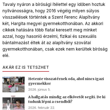
Tavaly nyáron a bírósági ítélettel egy időben hoztuk
nyilvánosságra, hogy 2016 végéig milyen súlyos
visszaélések történtek a Szent Ferenc Alapítvány
két, Hargita megyei gyermekotthonában. Az akkori
cikkek hatására több fiatal keresett meg minket
azzal, hogy hasonló érzelmi, fizikai és szexuális
bántalmazást éltek át az alapítvány szovátai
gyermekotthonában, csak ezek nem kerültek bíróság
elé.
AKÁR EZ IS TETSZHET
Hetente visszatérnek oda, ahol nincs igazi
gyermekkor
2026. június 5.
A hallgatás mindig az elkövetőt segíti. De ki
tudunk lépni a csendből?
2026. február 22.