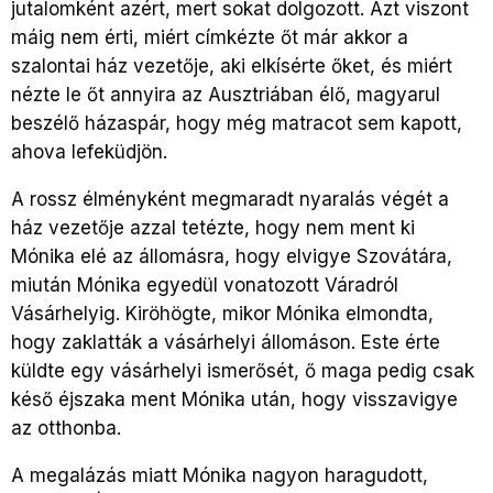
jutalomként azért, mert sokat dolgozott. Azt viszont
máig nem érti, miért címkézte őt már akkor a
szalontai ház vezetője, aki elkísérte őket, és miért
nézte le őt annyira az Ausztriában élő, magyarul
beszélő házaspár, hogy még matracot sem kapott,
ahova lefeküdjön.
A rossz élményként megmaradt nyaralás végét a
ház vezetője azzal tetézte, hogy nem ment ki
Mónika elé az állomásra, hogy elvigye Szovátára,
miután Mónika egyedül vonatozott Váradról
Vásárhelyig. Kiröhögte, mikor Mónika elmondta,
hogy zaklatták a vásárhelyi állomáson. Este érte
küldte egy vásárhelyi ismerősét, ő maga pedig csak
késő éjszaka ment Mónika után, hogy visszavigye
az otthonba.
A megalázás miatt Mónika nagyon haragudott,