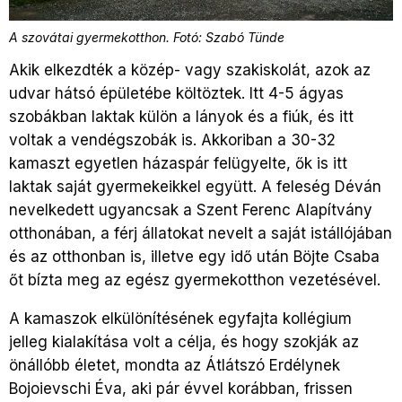
A szovátai gyermekotthon. Fotó: Szabó Tünde
Akik elkezdték a közép- vagy szakiskolát, azok az
udvar hátsó épületébe költöztek. Itt 4-5 ágyas
szobákban laktak külön a lányok és a fiúk, és itt
voltak a vendégszobák is. Akkoriban a 30-32
kamaszt egyetlen házaspár felügyelte, ők is itt
laktak saját gyermekeikkel együtt. A feleség Déván
nevelkedett ugyancsak a Szent Ferenc Alapítvány
otthonában, a férj állatokat nevelt a saját istállójában
és az otthonban is, illetve egy idő után Böjte Csaba
őt bízta meg az egész gyermekotthon vezetésével.
A kamaszok elkülönítésének egyfajta kollégium
jelleg kialakítása volt a célja, és hogy szokják az
önállóbb életet, mondta az Átlátszó Erdélynek
Bojoievschi Éva, aki pár évvel korábban, frissen