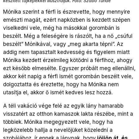
készített tájképekkel illusztráljuk. Fotó: Szabó Tünde
Mónika szerint a férfi is észrevette, hogy mennyire
emészti magát, ezért napközben is kezdett szépen
viselkedni vele, még ha másokkal gorombán is
beszélt. Még a feleségére is rászólt, ha a nő „csúful
beszélt” Mónikával, vagy „meg akarta tépni”. Az
addig nem tapasztalt kedvesség és figyelem miatt
Mónika kezdett érzelmileg kötődni a férfihoz, ahogy
ezt később elmesélte. Egyszer próbált meg ellenállni,
akkor két napig a férfi ismét gorombán beszélt vele,
dolgoztatta és éreztette, hogy ha Mónika nem
utasítja el, akkor ő ismét kedves lesz hozzá.
A téli vakáció vége felé az egyik lány hamarabb
visszatért az otthon kamaszok lakta részébe, mint a
többiek. Mónika megegyezett vele, hogy ha
legközelebb hallja a nevelőjüket közeledni a
szobájához, ír ennek a lánynak, hogy
jöjjön át, és