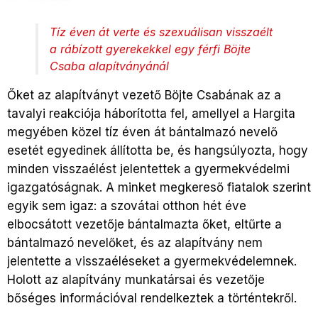
Tíz éven át verte és szexuálisan visszaélt
a rábízott gyerekekkel egy férfi Böjte
Csaba alapítványánál
Őket az alapítványt vezető Böjte Csabának az a
tavalyi reakciója háborította fel, amellyel a Hargita
megyében közel tíz éven át bántalmazó nevelő
esetét egyedinek állította be, és hangsúlyozta, hogy
minden visszaélést jelentettek a gyermekvédelmi
igazgatóságnak. A minket megkereső fiatalok szerint
egyik sem igaz: a szovátai otthon hét éve
elbocsátott vezetője bántalmazta őket, eltűrte a
bántalmazó nevelőket, és az alapítvány nem
jelentette a visszaéléseket a gyermekvédelemnek.
Holott az alapítvány munkatársai és vezetője
bőséges információval rendelkeztek a történtekről.