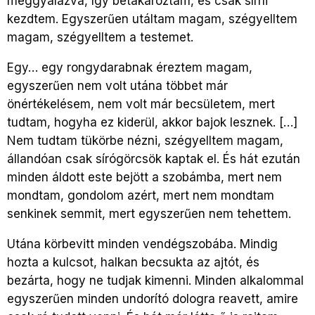
meggyalázva, így betakaróztam, és csak sírni
kezdtem. Egyszerűen utáltam magam, szégyelltem
magam, szégyelltem a testemet.
Egy… egy rongydarabnak éreztem magam,
egyszerűen nem volt utána többet már
önértékelésem, nem volt már becsületem, mert
tudtam, hogyha ez kiderül, akkor bajok lesznek. […]
Nem tudtam tükörbe nézni, szégyelltem magam,
állandóan csak sírógörcsök kaptak el. És hát ezután
minden áldott este bejött a szobámba, mert nem
mondtam, gondolom azért, mert nem mondtam
senkinek semmit, mert egyszerűen nem tehettem.
Utána körbevitt minden vendégszobába. Mindig
hozta a kulcsot, halkan becsukta az ajtót, és
bezárta, hogy ne tudjak kimenni. Minden alkalommal
egyszerűen minden undorító dologra reavett, amire