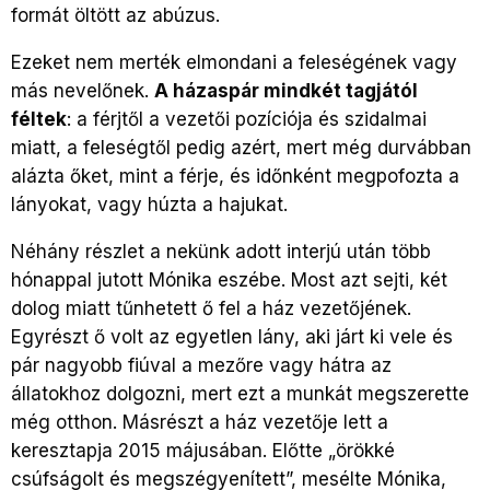
formát öltött az abúzus.
Ezeket nem merték elmondani a feleségének vagy
más nevelőnek.
A házaspár mindkét tagjától
féltek
: a férjtől a vezetői pozíciója és szidalmai
miatt, a feleségtől pedig azért, mert még durvábban
alázta őket, mint a férje, és időnként megpofozta a
lányokat, vagy húzta a hajukat.
Néhány részlet a nekünk adott interjú után több
hónappal jutott Mónika eszébe. Most azt sejti, két
dolog miatt tűnhetett ő fel a ház vezetőjének.
Egyrészt ő volt az egyetlen lány, aki járt ki vele és
pár nagyobb fiúval a mezőre vagy hátra az
állatokhoz dolgozni, mert ezt a munkát megszerette
még otthon. Másrészt a ház vezetője lett a
keresztapja 2015 májusában. Előtte „örökké
csúfságolt és megszégyenített”, mesélte Mónika,