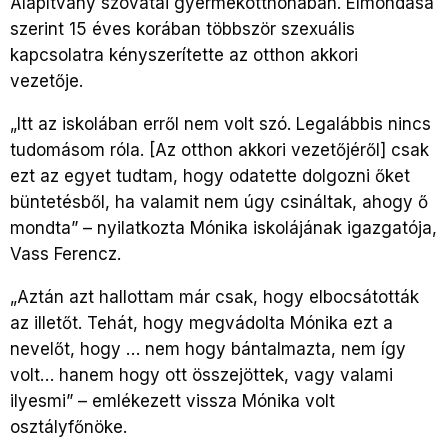
Alapítvány szovátai gyermekotthonában. Elmondása
szerint 15 éves korában többször szexuális
kapcsolatra kényszerítette az otthon akkori
vezetője.
„Itt az iskolában erről nem volt szó. Legalábbis nincs
tudomásom róla. [Az otthon akkori vezetőjéről] csak
ezt az egyet tudtam, hogy odatette dolgozni őket
büntetésből, ha valamit nem úgy csináltak, ahogy ő
mondta” – nyilatkozta Mónika iskolájának igazgatója,
Vass Ferencz.
„Aztán azt hallottam már csak, hogy elbocsátották
az illetőt. Tehát, hogy megvádolta Mónika ezt a
nevelőt, hogy … nem hogy bántalmazta, nem így
volt… hanem hogy ott összejöttek, vagy valami
ilyesmi” – emlékezett vissza Mónika volt
osztályfőnöke.