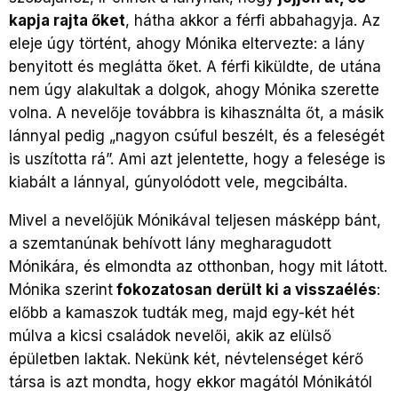
kapja rajta őket
, hátha akkor a férfi abbahagyja. Az
eleje úgy történt, ahogy Mónika eltervezte: a lány
benyitott és meglátta őket. A férfi kiküldte, de utána
nem úgy alakultak a dolgok, ahogy Mónika szerette
volna. A nevelője továbbra is kihasználta őt, a másik
lánnyal pedig „nagyon csúful beszélt, és a feleségét
is uszította rá”. Ami azt jelentette, hogy a felesége is
kiabált a lánnyal, gúnyolódott vele, megcibálta.
Mivel a nevelőjük Mónikával teljesen másképp bánt,
a szemtanúnak behívott lány megharagudott
Mónikára, és elmondta az otthonban, hogy mit látott.
Mónika szerint
fokozatosan derült ki a visszaélés
:
előbb a kamaszok tudták meg, majd egy-két hét
múlva a kicsi családok nevelői, akik az elülső
épületben laktak. Nekünk két, névtelenséget kérő
társa is azt mondta, hogy ekkor magától Mónikától