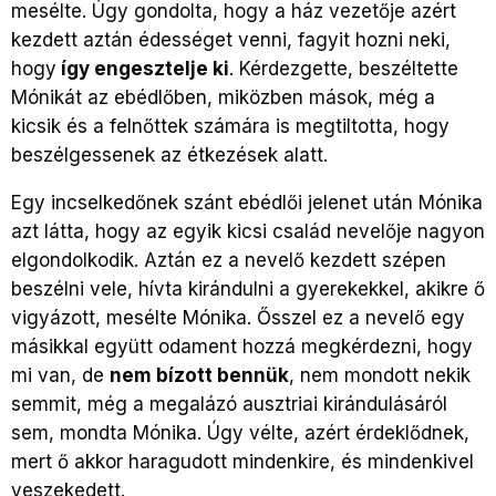
mesélte. Úgy gondolta, hogy a ház vezetője azért
kezdett aztán édességet venni, fagyit hozni neki,
hogy
így engesztelje ki
. Kérdezgette, beszéltette
Mónikát az ebédlőben, miközben mások, még a
kicsik és a felnőttek számára is megtiltotta, hogy
beszélgessenek az étkezések alatt.
Egy incselkedőnek szánt ebédlői jelenet után Mónika
azt látta, hogy az egyik kicsi család nevelője nagyon
elgondolkodik. Aztán ez a nevelő kezdett szépen
beszélni vele, hívta kirándulni a gyerekekkel, akikre ő
vigyázott, mesélte Mónika. Ősszel ez a nevelő egy
másikkal együtt odament hozzá megkérdezni, hogy
mi van, de
nem bízott bennük
, nem mondott nekik
semmit, még a megalázó ausztriai kirándulásáról
sem, mondta Mónika. Úgy vélte, azért érdeklődnek,
mert ő akkor haragudott mindenkire, és mindenkivel
veszekedett.