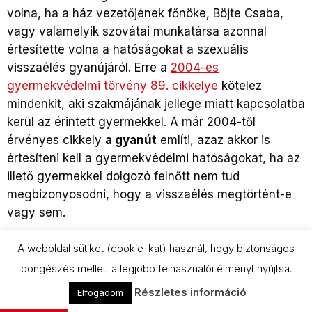
volna, ha a ház vezetőjének főnöke, Böjte Csaba,
vagy valamelyik szovátai munkatársa azonnal
értesítette volna a hatóságokat a szexuális
visszaélés gyanújáról. Erre a
2004-es
gyermekvédelmi törvény 89. cikkelye
kötelez
mindenkit, aki szakmájának jellege miatt kapcsolatba
kerül az érintett gyermekkel. A már 2004-től
érvényes cikkely
a gyanút
említi, azaz akkor is
értesíteni kell a gyermekvédelmi hatóságokat, ha az
illető gyermekkel dolgozó felnőtt nem tud
megbizonyosodni, hogy a visszaélés megtörtént-e
vagy sem.
Ez azonban Mónika esetében nem történt meg, bár
A weboldal sütiket (cookie-kat) használ, hogy biztonságos
Böjte Csaba még tavaly is úgy beszélt vele, mintha
böngészés mellett a legjobb felhasználói élményt nyújtsa.
ő, az alapítvány vezetője tett volna feljelentést.
Részletes információ
Elfogadom
Holott Mónika tudta jól, hogy ez nem igaz.