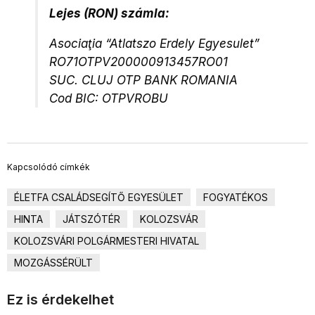
Lejes (RON) számla:
Asociaţia “Atlatszo Erdely Egyesulet”
RO71OTPV200000913457RO01
SUC. CLUJ OTP BANK ROMANIA
Cod BIC: OTPVROBU
Kapcsolódó címkék
ÉLETFA CSALÁDSEGÍTŐ EGYESÜLET
FOGYATÉKOS
HINTA
JÁTSZÓTÉR
KOLOZSVÁR
KOLOZSVÁRI POLGÁRMESTERI HIVATAL
MOZGÁSSÉRÜLT
Ez is érdekelhet