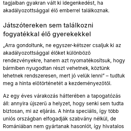
tagjaiban gyakran vált ki idegenkedést, ha
akadályozottsággal élő emberrel találkoznak.
Játszótereken sem találkozni
fogyatékkal élő gyerekekkel
„Arra gondoltunk, ne egyszer-kétszer csaljuk ki az
akadályozottsággal élőket különböző
rendezvényekre, hanem azt nyomatékosítsuk, hogy
bármiben nyugodtan részt vehetnek, köztünk
lehetnek rendszeresen, mert jó velük lenni” – tudtuk
meg a hinta előtörténetét a kezdeményezőtől.
Az egy éves várakozás hátterében a tapogatózás
áll: annyira újszerű a helyzet, hogy senki sem tudta
biztosan, mi az eljárás. A hinta speciális, így több
uniós országban elfogadják szabvány nélkül, de
Romániában nem gyártanak hasonlót, így hivatalos