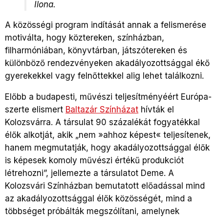
Ilona.
A közösségi program indítását annak a felismerése
motiválta, hogy köztereken, színházban,
filharmóniában, könyvtárban, játszótereken és
különböző rendezvényeken akadályozottsággal ékő
gyerekekkel vagy felnőttekkel alig lehet találkozni.
Előbb a budapesti, művészi teljesítményéért Európa-
szerte elismert
Baltazár Színházat
hívták el
Kolozsvárra. A társulat 90 százalékát fogyatékkal
élők alkotját, akik
„nem »ahhoz képest« teljesítenek,
hanem megmutatják, hogy akadályozottsággal élők
is képesek komoly művészi értékű produkciót
létrehozni”, jellemezte a társulatot Deme. A
Kolozsvári Színházban bemutatott előadással mind
az akadályozottsággal élők közösségét, mind a
többséget próbálták megszólítani, amelynek