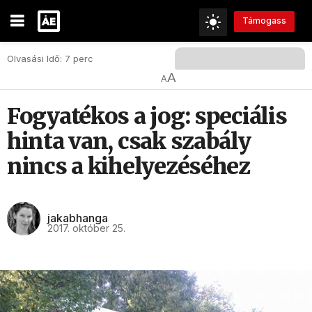
Támogass
Olvasási Idő: 7 perc
A
A
Fogyatékos a jog: speciális
hinta van, csak szabály
nincs a kihelyezéséhez
jakabhanga
2017. október 25.