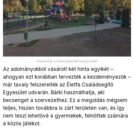
Kerestük a hinta leendő helyszínét
Az adományokból vásárolt két hinta egyikét –
ahogyan ezt korábban tervezték a kezdeményezők –
már tavaly felszerelték az Életfa Családsegítő
Egyesület udvarán. Bárki használhatja, aki
becsenget a szervezethez. Ez a megoldás mégsem
teljes, hiszen továbbra is zárt területen van, és így
nem teszi lehetővé a gyermekek, felnőttek számára
a közös játékot.