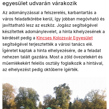
egyesület udvarán várakozik
Az adományzással a felszerelés, karbantartás a
város feladatkörébe kerül, így jobban megóvható és
javíttatható lesz az eszköz. Jogász segítségével
készítettek adománylevelet, a hinta kihelyzesének a
kérdését pedig a
Kincses Kolozsvár Egyesület
segítségével terjesztették a városi tanács elé.
Ígéretet kaptak a hinta elhelyezésére, de a feladat
nehezen talált gazdára. Most a zöld övezetekért és
műemlékekért felelős osztály foglalkozik a hintával,
az elhelyezést pedig októberre ígérték.