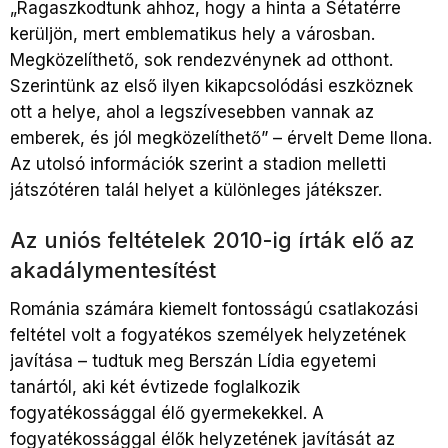
„Ragaszkodtunk ahhoz, hogy a hinta a Sétatérre
kerüljön, mert emblematikus hely a városban.
Megközelíthető, sok rendezvénynek ad otthont.
Szerintünk az első ilyen kikapcsolódási eszköznek
ott a helye, ahol a legszívesebben vannak az
emberek, és jól megközelíthető” – érvelt Deme Ilona.
Az utolsó információk szerint a stadion melletti
játszótéren talál helyet a különleges játékszer.
Az uniós feltételek 2010-ig írták elő az
akadálymentesítést
Rom
ánia számára kiemelt fontosságú csatlakozási
feltétel volt a fogyatékos személyek helyzetének
javítása – tudtuk meg Berszán Lídia egyetemi
tanártól, aki két évtizede foglalkozik
fogyatékossággal élő gyermekekkel. A
fogyatékossággal élők helyzetének javítását az