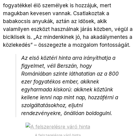
fogyatékkel élő személyek is hozzájuk, mert
magukban kevesen vannak. Csatlakoztak a
babakocsis anyukák, aztán az idősek, akik
valamilyen eszközt használnak járás közben, végül a
biciklisek is. „Az mindenkinek jó, ha akadálymentes a
közlekedés” – összegezte a mozgalom fontosságát.
Az első köztéri hinta arra irányíthatja a
figyelmet, véli Berszán, hogy
Romániában szinte láthatatlan az a 800
ezer fogyatékos ember, akiknek
egyharmada kiskorú: akiknek köztünk
kellene lenni nap mint nap, hozzáférni a
szolgáltatásokhoz, eljutni
rendezvényekre, önállóan boldogulni.
A felszerelésre váró hinta