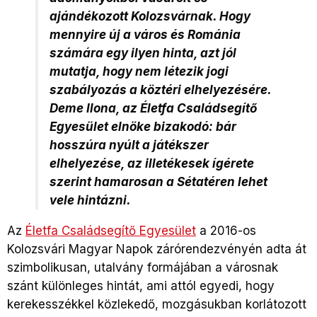
ajándékozott Kolozsvárnak. Hogy
mennyire új a város és Románia
számára egy ilyen hinta, azt jól
mutatja, hogy nem létezik jogi
szabályozás a köztéri elhelyezésére.
Deme Ilona, az Életfa Családsegítő
Egyesület elnöke bizakodó: bár
hosszúra nyúlt a játékszer
elhelyezése, az illetékesek ígérete
szerint hamarosan a Sétatéren lehet
vele hintázni.
Az
Életfa Családsegítő Egyesület
a 2016-os
Kolozsvári Magyar Napok zárórendezvényén adta át
szimbolikusan, utalvány formájában a városnak
szánt különleges hintát, ami attól egyedi, hogy
kerekesszékkel közlekedő, mozgásukban korlátozott