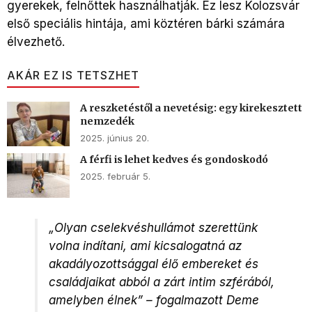
gyerekek, felnőttek használhatják. Ez lesz Kolozsvár
első speciális hintája, ami köztéren bárki számára
élvezhető.
AKÁR EZ IS TETSZHET
A reszketéstől a nevetésig: egy kirekesztett
nemzedék
2025. június 20.
A férfi is lehet kedves és gondoskodó
2025. február 5.
„
Olyan cselekvéshullámot szerettünk
volna indítani, ami kicsalogatná az
akadályozottsággal élő embereket és
családjaikat abból a zárt intim szférából,
amelyben élnek” – fogalmazott Deme