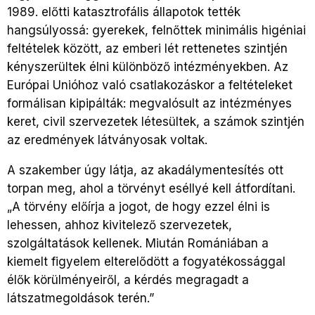
1989. előtti katasztrofális állapotok tették
hangsúlyossá: gyerekek, felnőttek minimális higéniai
feltételek között, az emberi lét rettenetes szintjén
kényszerültek élni különböző intézményekben. Az
Európai Unióhoz való csatlakozáskor a feltételeket
formálisan kipipálták: megvalósult az intézményes
keret, civil szervezetek létesültek, a számok szintjén
az eredmények látványosak voltak.
A szakember úgy látja, az akadálymentesítés ott
torpan meg, ahol a törvényt eséllyé kell átfordítani.
„A törvény előírja a jogot, de hogy ezzel élni is
lehessen, ahhoz kivitelező szervezetek,
szolgáltatások kellenek. Miután Romániában a
kiemelt figyelem elterelődött a fogyatékossággal
élők körülményeiről, a kérdés megragadt a
látszatmegoldások terén.”