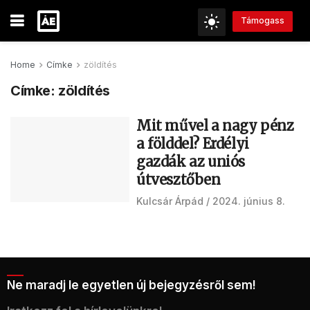
Támogass
Home
Címke
zöldítés
Címke:
zöldítés
Mit művel a nagy pénz
a földdel? Erdélyi
gazdák az uniós
útvesztőben
Kulcsár Árpád
2024. június 8.
Ne maradj le egyetlen új bejegyzésről sem!