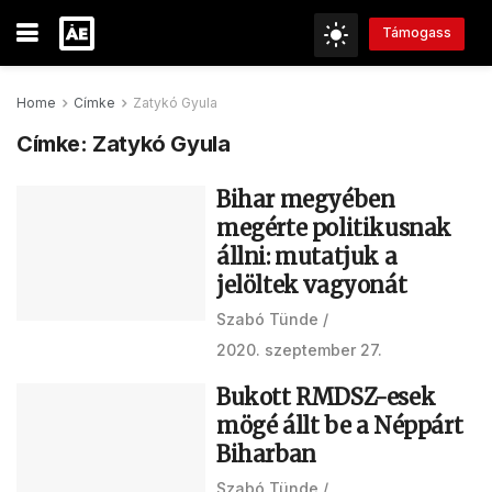
Támogass
Home
Címke
Zatykó Gyula
Címke:
Zatykó Gyula
Bihar megyében
megérte politikusnak
állni: mutatjuk a
jelöltek vagyonát
Szabó Tünde
2020. szeptember 27.
Bukott RMDSZ-esek
mögé állt be a Néppárt
Biharban
Szabó Tünde