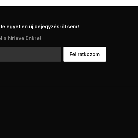
le egyetlen új bejegyzésről sem!
l a hírlevelünkre!