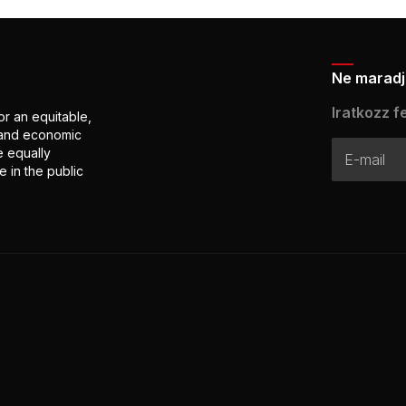
Ne maradj 
Iratkozz fe
or an equitable,
l and economic
e equally
 in the public