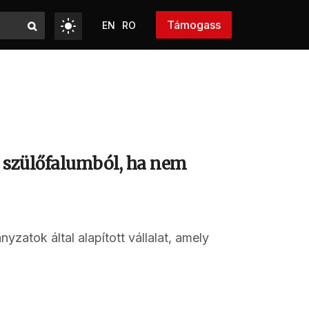
Támogass
EN
RO
 szülőfalumból, ha nem
atok által alapított vállalat, amely