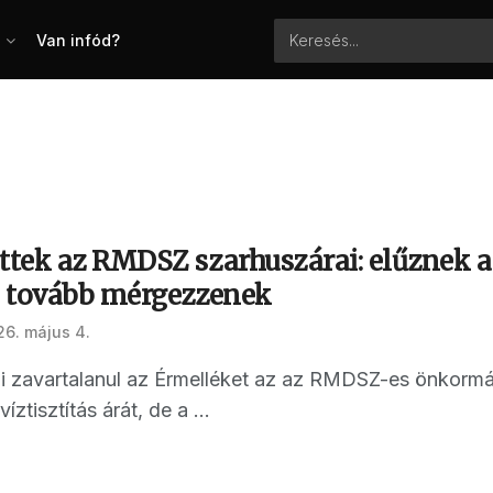
Van infód?
tek az RMDSZ szarhuszárai: elűznek a
 tovább mérgezzenek
26. május 4.
 zavartalanul az Érmelléket az az RMDSZ-es önkormányz
ztisztítás árát, de a ...