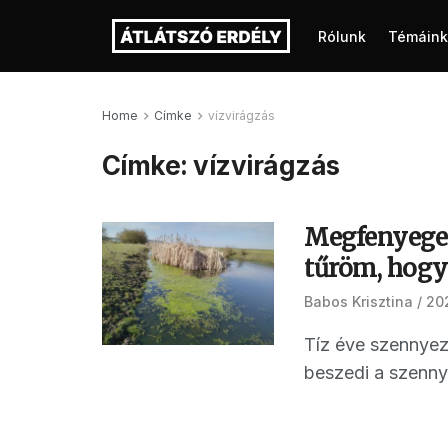
Rólunk
Témáink
Home
Címke
vízvirágzás
Címke:
vízvirágzás
Megfenyeget
tűröm, hogy
Babos Krisztina
20
Tíz éve szennyezi
beszedi a szennyví