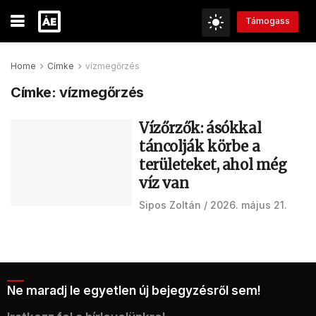
Támogass
Home
Címke
vízmegőrzés
Címke:
vízmegőrzés
Vízőrzők: ásókkal
táncolják körbe a
területeket, ahol még
víz van
Sipos Zoltán
2026. május 21.
Ne maradj le egyetlen új bejegyzésről sem!