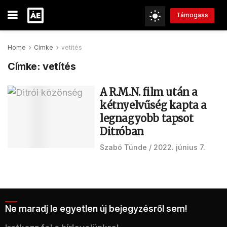
Támogass
Home
Címke
vetítés
Címke:
vetítés
A R.M.N. film után a
kétnyelvűség kapta a
legnagyobb tapsot
Ditróban
Szabó Tünde
2022. június 7.
Ne maradj le egyetlen új bejegyzésről sem!