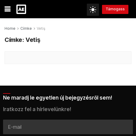
Támogass
Home
Címke
Vetiş
Címke:
Vetiş
Ne maradj le egyetlen új bejegyzésről sem!
Iratkozz fel a hírlevelünkre!