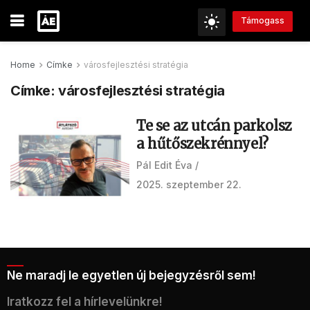
Támogass
Home
Címke
városfejlesztési stratégia
Címke:
városfejlesztési stratégia
Te se az utcán parkolsz
a hűtőszekrénnyel?
Pál Edit Éva
2025. szeptember 22.
Ne maradj le egyetlen új bejegyzésről sem!
Iratkozz fel a hírlevelünkre!