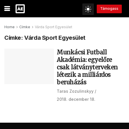
Támogass
Home
Címke
Várda Sport Egyesület
Címke:
Várda Sport Egyesület
Munkácsi Futball
Akadémia: egyelőre
csak látványterveken
létezik a milliárdos
beruházás
Taras Zozulinskyy
2018. december 18.