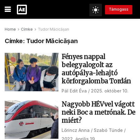
Támogass
Home
Címke
Tudor Măcicășan
Címke:
Tudor Măcicășan
Fényes nappal
belegyalogolt az
autópálya-lehajtó
körforgalomba Tordán
Pál Edit Éva
2025. október 10.
Nagyobb HÉVvel vágott
neki Boc a metrónak. De
miért?
Lőrincz Anna
Szabó Tünde
2022. április 19.