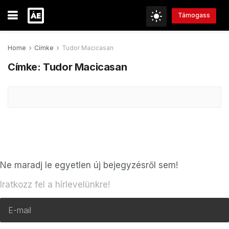
Támogass
Home
Címke
Tudor Macicasan
Címke:
Tudor Macicasan
Ne maradj le egyetlen új bejegyzésről sem!
Iratkozz fel a hírlevelünkre!