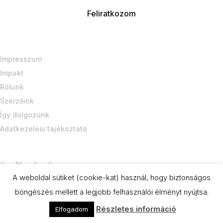
Impresszum
Impakt
Rólunk
Szerzőink
Így dolgozunk
Adatkezelési tájékoztató
A weboldal sütiket (cookie-kat) használ, hogy biztonságos
CC BY-NC-SA 4.0
böngészés mellett a legjobb felhasználói élményt nyújtsa.
Részletes információ
Elfogadom