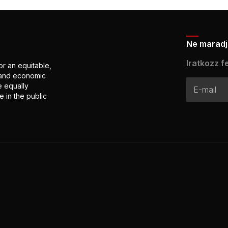
Ne maradj 
Iratkozz fe
or an equitable,
l and economic
e equally
 in the public