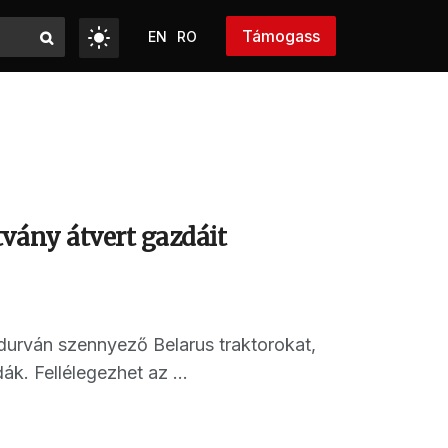
Támogass
EN
RO
vány átvert gazdáit
durván szennyező Belarus traktorokat,
k. Fellélegezhet az ...