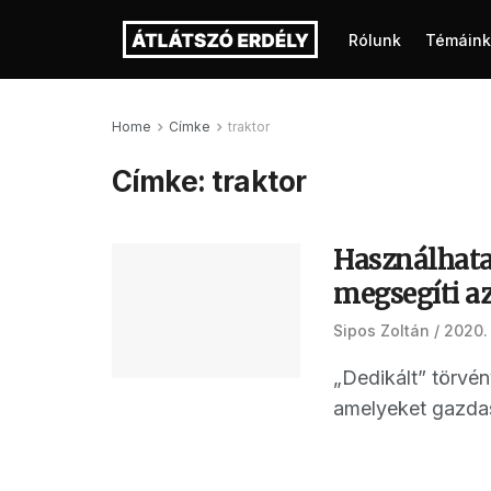
Rólunk
Témáink
Home
Címke
traktor
Címke:
traktor
Használhata
megsegíti 
Sipos Zoltán
2020.
„Dedikált” törvé
amelyeket gazdasá