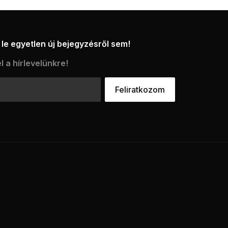
le egyetlen új bejegyzésről sem!
l a hírlevelünkre!