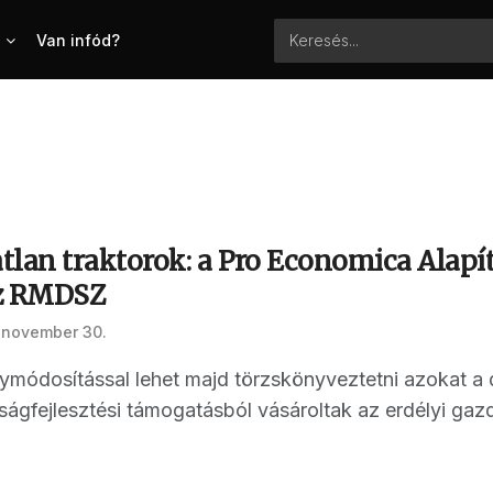
Van infód?
tlan traktorok: a Pro Economica Alapít
az RMDSZ
 november 30.
nymódosítással lehet majd törzskönyveztetni azokat a 
gfejlesztési támogatásból vásároltak az erdélyi gazdá