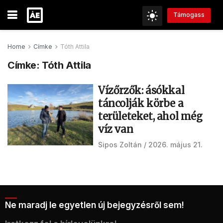
Támogass
Home
Címke
Tóth Attila
Címke:
Tóth Attila
Vízőrzők: ásókkal
táncolják körbe a
területeket, ahol még
víz van
Sipos Zoltán
2026. május 21.
Ne maradj le egyetlen új bejegyzésről sem!