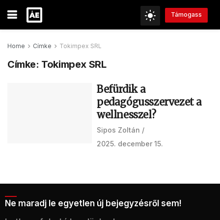
Támogass
Home
Címke
Tokimpex SRL
Címke:
Tokimpex SRL
Befürdik a
pedagógusszervezet a
wellnesszel?
Sipos Zoltán
2025. december 15.
Ne maradj le egyetlen új bejegyzésről sem!