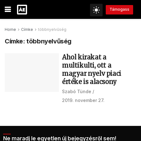
Támogass
Home
Címke
többnyelvűség
Címke:
többnyelvűség
Ahol kirakat a
multikulti, ott a
magyar nyelv piaci
értéke is alacsony
Szabó Tünde
2019. november 27.
Ne maradj le egyetlen új bejegyzésről sem!