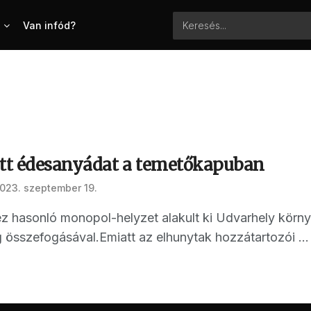
Van infód?
ott édesanyádat a temetőkapuban
023. szeptember 19.
ez hasonló monopol-helyzet alakult ki Udvarhely körn
összefogásával.Emiatt az elhunytak hozzátartozói ...