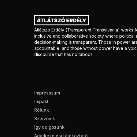
Átlátszó Erdély (Transparent Transylvania) works f
inclusive and collaborative society where politica
decision-making is transparent. Those in power ar
accountable, and those without power have a voice
discourse that has no taboos.
Impresszum
Impakt
Rólunk
Szerzőink
Így dolgozunk
Adatkezelési tájékoztató