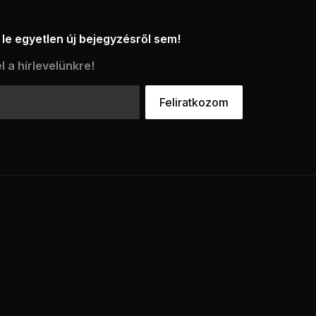
le egyetlen új bejegyzésről sem!
l a hírlevelünkre!