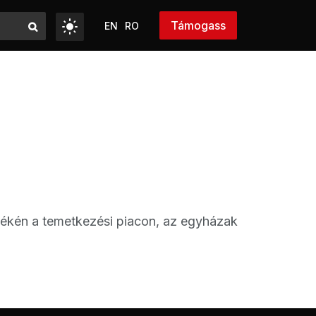
Támogass
EN
RO
yékén a temetkezési piacon, az egyházak