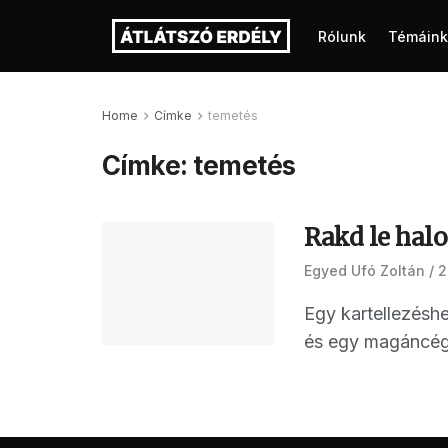
Rólunk
Témáink
Home
Címke
temetés
Címke:
temetés
Rakd le hal
Egyed Ufó Zoltán
2
Egy kartellezésh
és egy magáncég 