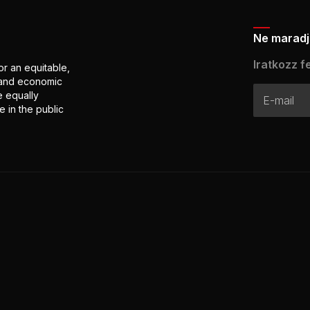
Ne maradj 
Iratkozz fe
or an equitable,
l and economic
e equally
 in the public