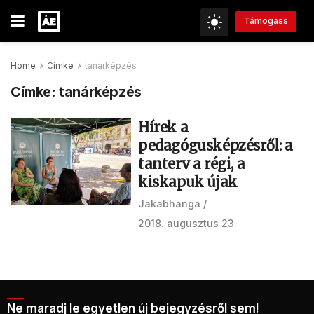
Támogass
Home
Címke
tanárképzés
Címke:
tanárképzés
Hírek a
pedagógusképzésről: a
tanterv a régi, a
kiskapuk újak
Jakabhanga
2018. augusztus 23.
Ne maradj le egyetlen új bejegyzésről sem!