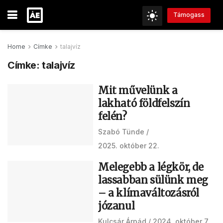
Támogass
Home
Címke
talajvíz
Címke:
talajvíz
Mit művelünk a
lakható földfelszín
felén?
Szabó Tünde
2025. október 22.
Melegebb a légkör, de
lassabban sülünk meg
– a klímaváltozásról
józanul
Kulcsár Árpád
2024. október 7.