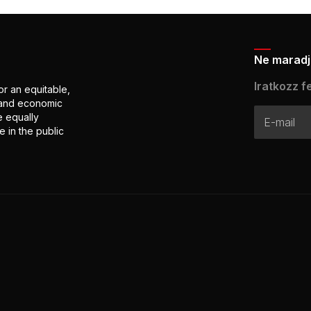
Ne maradj 
Iratkozz fe
or an equitable,
l and economic
e equally
 in the public