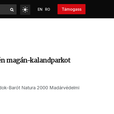
Támogass
EN
RO
gyén magán-kalandparkot
 Bodok-Barót Natura 2000 Madárvédelmi