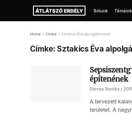
Rólunk
Témáink
Home
Címke
Sztakics Éva alpolgármester
Címke:
Sztakics Éva alpolg
Sepsiszentg
építenének
Darvas Boróka
2019
A tervezett kala
területet. A nagyr