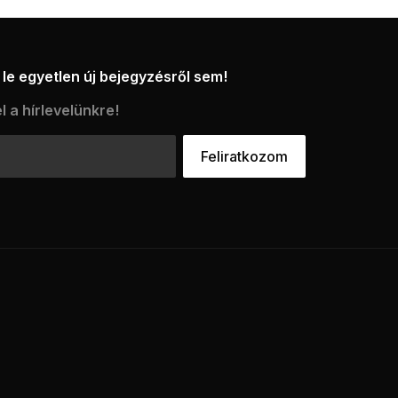
le egyetlen új bejegyzésről sem!
l a hírlevelünkre!