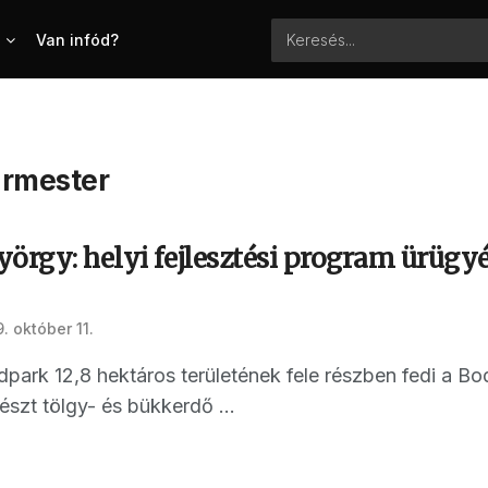
Van infód?
ármester
yörgy: helyi fejlesztési program ürü
. október 11.
ndpark 12,8 hektáros területének fele részben fedi a
észt tölgy- és bükkerdő ...