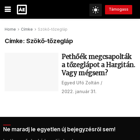
Támogass
Home
Címke
Szökő-tőzegláp
Címke:
Szökő-tőzegláp
Pethőék megcsapolták
a tőzeglápot a Hargitán.
Vagy mégsem?
Egyed Ufó Zoltán
2022. január 31.
Ne maradj le egyetlen új bejegyzésről sem!