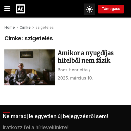
Támogass
Home
Címke
szigetelés
Címke:
szigetelés
Amikor a nyugdíjas
hitelből nem fázik
Bocz Henrietta
2025. március 10.
Ne maradj le egyetlen új bejegyzésről sem!
Iratkozz fel a hírlevelünkre!