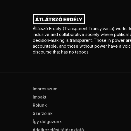
Átlátszó Erdély (Transparent Transylvania) works f
inclusive and collaborative society where politica
decision-making is transparent. Those in power ar
accountable, and those without power have a voice
discourse that has no taboos.
Impresszum
Impakt
Rólunk
Szerzőink
Így dolgozunk
Adatkezelési tájékoztató