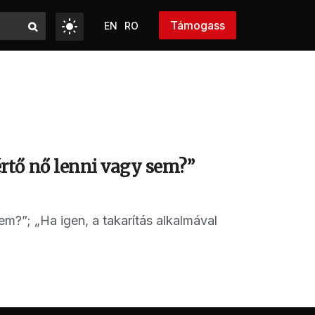
Támogass
EN
RO
rtő nő lenni vagy sem?”
?”; „Ha igen, a takarítás alkalmával