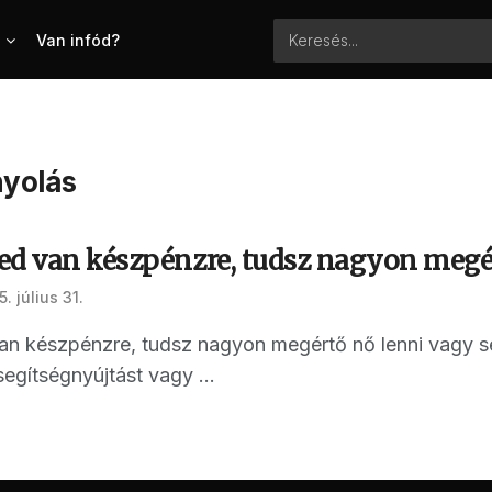
Van infód?
nyolás
ed van készpénzre, tudsz nagyon megé
. július 31.
n készpénzre, tudsz nagyon megértő nő lenni vagy sem
segítségnyújtást vagy ...