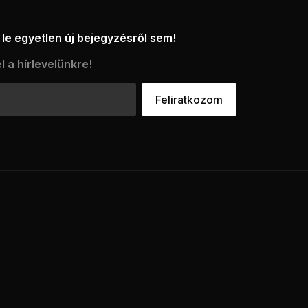
le egyetlen új bejegyzésről sem!
l a hírlevelünkre!