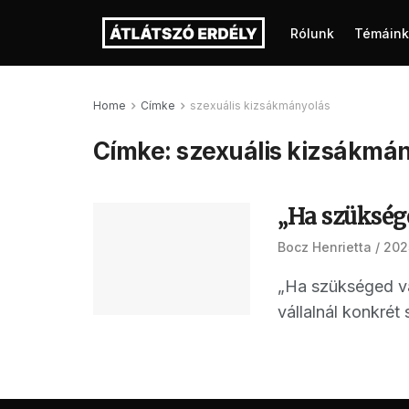
Rólunk
Témáink
Home
Címke
szexuális kizsákmányolás
Címke:
szexuális kizsákmá
„Ha szükség
Bocz Henrietta
2025
„Ha szükséged va
vállalnál konkrét 