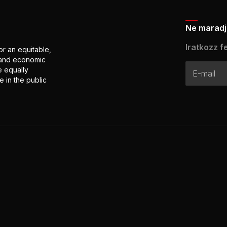
Ne maradj 
Iratkozz fe
or an equitable,
l and economic
e equally
 in the public