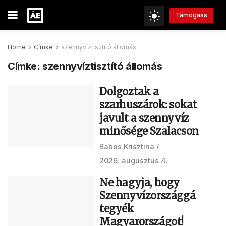
Támogass
Home
Címke
szennyvíztisztító állomás
Címke:
szennyvíztisztító állomás
Dolgoztak a
szarhuszárok: sokat
javult a szennyvíz
minősége Szalacson
Babos Krisztina
2026. augusztus 4.
Ne hagyja, hogy
Szennyvízországgá
tegyék
Magyarországot!