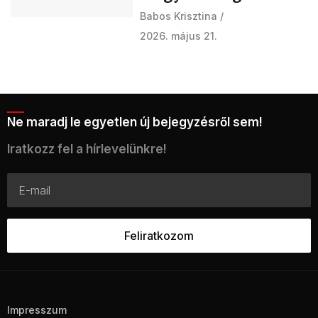
Babos Krisztina
2026. május 21.
Ne maradj le egyetlen új bejegyzésről sem!
Iratkozz fel a hírlevelünkre!
Impresszum