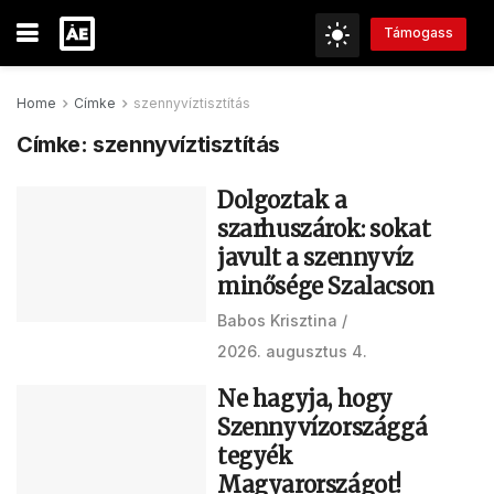
Támogass
Home
Címke
szennyvíztisztítás
Címke:
szennyvíztisztítás
Dolgoztak a
szarhuszárok: sokat
javult a szennyvíz
minősége Szalacson
Babos Krisztina
2026. augusztus 4.
Ne hagyja, hogy
Szennyvízországgá
tegyék
Magyarországot!