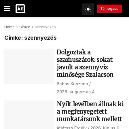
Támogass
Home
Címke
szennyezés
Címke:
szennyezés
Dolgoztak a
szarhuszárok: sokat
javult a szennyvíz
minősége Szalacson
Babos Krisztina
2026. augusztus 4.
Nyílt levélben állnak ki
a megfenyegetett
munkatársunk mellett
Átlátszó Erdély
2026. június 9.