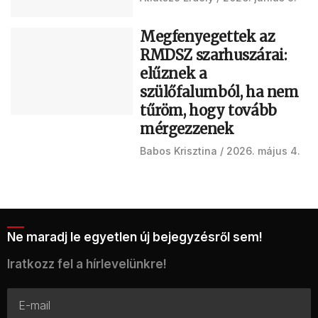
Megfenyegettek az
RMDSZ szarhuszárai:
elűznek a
szülőfalumból, ha nem
tűröm, hogy tovább
mérgezzenek
Babos Krisztina
2026. május 4.
Ne maradj le egyetlen új bejegyzésről sem!
Iratkozz fel a hírlevelünkre!